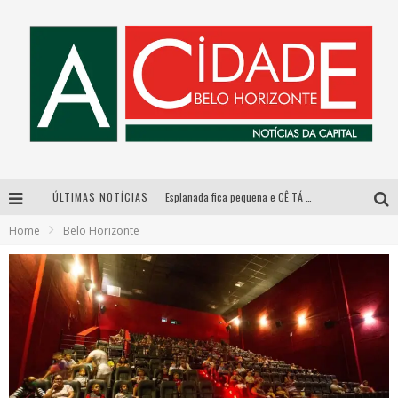
ÚLTIMAS NOTÍCIAS
Esplanada fica pequena e CÊ TÁ DOIDO FESTIVAL anuncia mudança para o gramado do Mineirão
Home
Belo Horizonte
De BH para o mundo: conheça a stylist mineira por trás de turnês e campanhas globais
DiamondMall recebe experiência imersiva que recria o Coliseu e a grandiosidade da Roma Antiga
Galeria Murilo Castro promove curso sobre a História da Arte Brasileira, do Modernismo à produção contemporânea