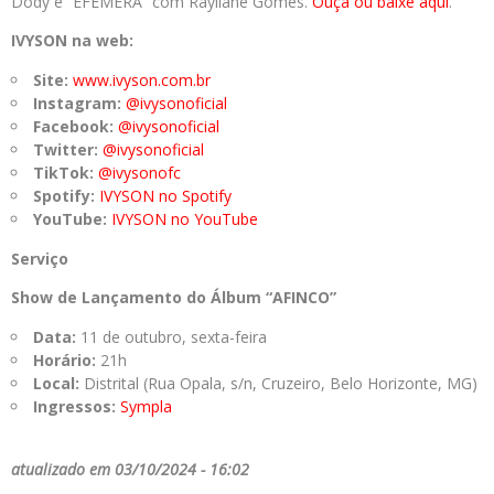
Dody e “EFÊMERA” com Rayllane Gomes.
Ouça ou baixe aqui
.
IVYSON na web:
Site:
www.ivyson.com.br
Instagram:
@ivysonoficial
Facebook:
@ivysonoficial
Twitter:
@ivysonoficial
TikTok:
@ivysonofc
Spotify:
IVYSON no Spotify
YouTube:
IVYSON no YouTube
Serviço
Show de Lançamento do Álbum “AFINCO”
Data:
11 de outubro, sexta-feira
Horário:
21h
Local:
Distrital (Rua Opala, s/n, Cruzeiro, Belo Horizonte, MG)
Ingressos:
Sympla
atualizado em 03/10/2024 - 16:02