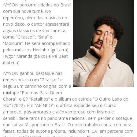
IVYSON percorre cidades do Brasil
com sua nova turnê. No
repertório, além das músicas do
novo disco, o cantor apresentará
alguns clássicos de sua carreira,
como “Girassol”, “Sina” e
“Moldura”. Ele será acompanhado
pelos músicos Hedinho (guitarra),
Hygor Miranda (baixo) e Pé Beat
(bateria).
IVYSON ganhou destaque nas
redes sociais com “Girassol” e
seguiu um caminho original com a
mixtape “Poemas Para Quem
Chora”, o EP “Retalhos” e o álbum de estreia “O Outro Lado do
Rio” (2022). Em “AFINCO”, o artista expande seu discurso
amoroso, pós-amoroso e além-amoroso com lirismo e
sensibilidade raros no panorama nacional, sem perder o sotaque
que cativa fãs por todo o Brasil. O novo trabalho conta com dez
faixas, todas de autoria própria, incluindo “FICA” em parceria com