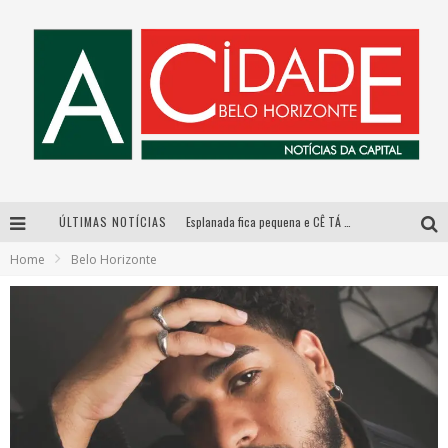
ÚLTIMAS NOTÍCIAS
Esplanada fica pequena e CÊ TÁ DOIDO FESTIVAL anuncia mudança para o gramado do Mineirão
Home
Belo Horizonte
De BH para o mundo: conheça a stylist mineira por trás de turnês e campanhas globais
DiamondMall recebe experiência imersiva que recria o Coliseu e a grandiosidade da Roma Antiga
Galeria Murilo Castro promove curso sobre a História da Arte Brasileira, do Modernismo à produção contemporânea