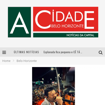
ÚLTIMAS NOTÍCIAS
Esplanada fica pequena e CÊ TÁ DOIDO FESTIVAL anuncia mudança para o gramado do Mineirão
Home
Belo Horizonte
De BH para o mundo: conheça a stylist mineira por trás de turnês e campanhas globais
DiamondMall recebe experiência imersiva que recria o Coliseu e a grandiosidade da Roma Antiga
Galeria Murilo Castro promove curso sobre a História da Arte Brasileira, do Modernismo à produção contemporânea