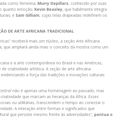
icada como feminina;
Murry Depillars
, conhecido por suas
to quanto emoção;
Kevin Beasley
, que habilmente integra
turais; e
Sam Gilliam
, cujas telas drapeadas redefinem os
ÇÃO DE ARTE AFRICANA TRADICIONAL
icas” receberá mais um núcleo, a seção Arte Africana
lva, que ampliará ainda mais o conceito da mostra como um
icana e a arte contemporânea no Brasil e nas Américas,
 criatividade artística. A seção de arte africana
videnciando a força das tradições e inovações culturais
cestral
não é apenas uma homenagem ao passado, mas
 criatividade que marcam as heranças da África. Esses
sociais ou utilitárias, transcendem o tempo ao conectar o
idade. A interação entre formas e significados que
ltural que persiste mesmo frente às adversidades”,
pontua o