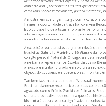
identidade nacional desses lugares. A partir da ideia
ambiente hostil, selecionamos artistas que evocam essa
como uma poderosa ferramenta, poética e estética
”,
c
A mostra, em sua origem, surgiu com a curadoria co
Haynes, a oportunidade de trabalhar com Ana Beatriz
lado do trabalho de artistas afro-brasileiros foi uma
artistas negros atuando em dois lugares muito difer
aprendido sobre novos artistas e novas formas de faz
A exposição reúne artistas de grande relevância no ce
brasileiras
Gabriella Marinho
e
Gê Viana
e da nort
coleção pessoal. Natural de Chicago, a artista, recon
americana a representar os Estados Unidos na Bien
a mostra um trabalho criado em solo brasileiro excl
objetos do cotidiano, enriquecendo assim o intercâmb
Também fazem parte da mostra “Ancestral” nomes
Brasil, amplamente reconhecido por suas contribuições
agraciado com o Prêmio Zumbi dos Palmares. Entre 
sua arte provocativa, que examina questões histórica
Mehretu
é outra presença significativa, reconhecid
com a geopolítica atual, acumulando uma série de p