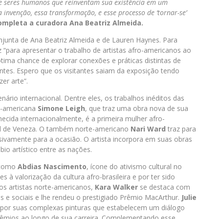
 de seres humanos que reinventam sua existência em um
 invenção, essa transformação, e esse processo de ‘tornar-se’
ompleta a curadora Ana Beatriz Almeida.
njunta de Ana Beatriz Almeida e de Lauren Haynes. Para
 “para apresentar o trabalho de artistas afro-americanos ao
 ótima chance de explorar conexões e práticas distintas de
entes. Espero que os visitantes saiam da exposição tendo
er arte”.
nário internacional. Dentre eles, os trabalhos inéditos das
e-americana
Simone Leigh
, que traz uma obra nova de sua
hecida internacionalmente, é a primeira mulher afro-
al de Veneza. O também norte-americano
Nari Ward
traz para
usivamente para a ocasião. O artista incorpora em suas obras
io artístico entre as nações.
 como
Abdias Nascimento
, ícone do ativismo cultural no
 à valorização da cultura afro-brasileira e por ter sido
os artistas norte-americanos,
Kara Walker
se destaca com
s e sociais e lhe rendeu o prestigiado Prêmio MacArthur.
Julie
a por suas complexas pinturas que estabelecem um diálogo
rêmios ao longo de sua carreira. Complementando esse