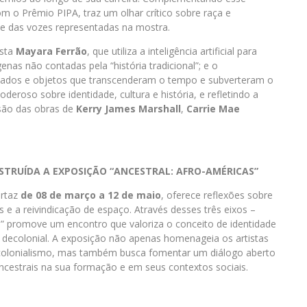
m o Prêmio PIPA, traz um olhar crítico sobre raça e
ade das vozes representadas na mostra.
ista
Mayara Ferrão
, que utiliza a inteligência artificial para
nas não contadas pela “história tradicional”; e o
ados e objetos que transcenderam o tempo e subverteram o
deroso sobre identidade, cultura e história, e refletindo a
são das obras de
Kerry James Marshall
,
Carrie Mae
ONSTRUÍDA A EXPOSIÇÃO “ANCESTRAL: AFRO-AMÉRICAS
”
artaz
de 08 de março a 12 de maio
, oferece reflexões sobre
 e a reivindicação de espaço. Através desses três eixos –
s” promove um encontro que valoriza o conceito de identidade
 decolonial. A exposição não apenas homenageia os artistas
colonialismo, mas também busca fomentar um diálogo aberto
ancestrais na sua formação e em seus contextos sociais.