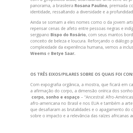
panorama, a brasileira
Rosana Paulino
, premiada co
identidade, ressaltando a diversidade e a profundid
Ainda se somam a eles nomes como o da jovem art
repensar cenas de afeto entre pessoas negras e indíge
sergipano
Bispo do Rosário
, com seus mantos bord
conceito de beleza e loucura. Reforçando o diálogo po
complexidade da experiência humana, vemos a inclu
Weems
e
Betye Saar.
OS TRÊS EIXOS/PILARES SOBRE OS QUAIS FOI C
Com expografia orgânica, a mostra, que ficará em c
a afirmação do corpo, a dimensão onírica dos sonhos
corpo, sonho e espaço
– “Ancestral: Afro-América
afro-americana no Brasil e nos EUA e também a arte
que desafiaram as brutalidades e o apagamento do 
sobre o impacto e a relevância das raízes africanas 