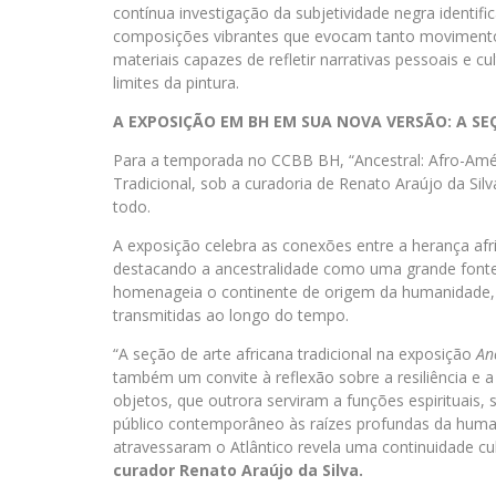
contínua investigação da subjetividade negra identif
composições vibrantes que evocam tanto movimen
materiais capazes de refletir narrativas pessoais e cul
limites da pintura.
A EXPOSIÇÃO EM BH EM SUA NOVA VERSÃO: A SE
Para a temporada no CCBB BH, “Ancestral: Afro-Amér
Tradicional, sob a curadoria de Renato Araújo da Si
todo.
A exposição celebra as conexões entre a herança afr
destacando a ancestralidade como uma grande fonte de
homenageia o continente de origem da humanidade, e
transmitidas ao longo do tempo.
“A seção de arte africana tradicional na exposição
An
também um convite à reflexão sobre a resiliência e a
objetos, que outrora serviram a funções espirituais, 
público contemporâneo às raízes profundas da human
atravessaram o Atlântico revela uma continuidade cu
curador Renato Araújo da Silva.