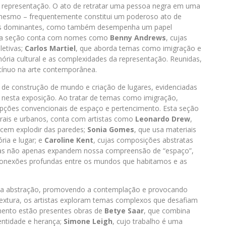
a representação. O ato de retratar uma pessoa negra em uma
i mesmo – frequentemente constitui um poderoso ato de
tivas dominantes, como também desempenha um papel
Esta seção conta com nomes como
Benny Andrews
, cujas
letivas;
Carlos Martiel
, que aborda temas como imigração e
ória cultural e as complexidades da representação. Reunidas,
tínuo na arte contemporânea.
de construção de mundo e criação de lugares, evidenciadas
os nesta exposição. Ao tratar de temas como imigração,
cepções convencionais de espaço e pertencimento. Esta seção
urais e urbanos, conta com artistas como
Leonardo Drew
,
ecem explodir das paredes;
Sonia Gomes
, que usa materiais
ria e lugar; e
Caroline Kent
, cujas composições abstratas
 obras não apenas expandem nossa compreensão de “espaço”,
nexões profundas entre os mundos que habitamos e as
 da abstração, promovendo a contemplação e provocando
textura, os artistas exploram temas complexos que desafiam
mento estão presentes obras de
Betye Saar
, que combina
entidade e herança;
Simone Leigh
, cujo trabalho é uma