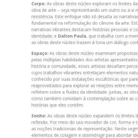
Corpo:
As obras deste núcleo exploram os limites d
obra de arte – seja representando um outro ou a s
resistência. Este enfoque não só desafia as narra
fundamental na reformulação do cânone da arte. 
narrativas vibrantes destacam histórias pessoais e co
identidade; e
Dalton Paula
, que trabalha com a mem
as obras deste núcleo trazem à tona um diálogo con
Espaço:
As obras deste núcleo examinam propostas 
pelas múltiplas habilidades dos artistas apresentad
história e comunidade, esses artistas desafiam per
cujos trabalhos vibrantes entrelaçam elementos nat
conhecido por suas instalações escultóricas que par
reaproveitados para explorar as relações entre memó
refletem sobre a fluidez da identidade. Juntas, as
como também convidam à contemplação sobre as co
histórias que eles contêm.
Sonho:
As obras deste núcleo expandem os limites
reflexão. Por meio do uso inovador de cor, forma e 
as noções tradicionais de representação. Neste seg
elementos de colagem e
assemblage
para abordar id