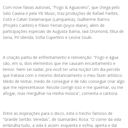
Com nove faixas autorais, “Fogo & Aguaceiro”, que chega pelo
Selo Caiana e pela YB Music, traz produções de Rafael Fantini,
Cotô e Calvin Delamarque (Lamparina), Guilherme Barros
(Projeto Cantim) e Flávio Ferrari (Joyce Alane), além de
participações especiais de Augusta Barna, Iaiá Drumond, Elisa de
Sena, Pri Glenda, Sofia Cupertino e Leona Souki.
A criação partiu de enfrentamento e reinvenção: “Fogo e água
são, em si, dois elementos que me causam encantamento e
temor. Nem sei nadar, pra você ter uma noção! Um dia percebi
que tratava com o mesmo distanciamento o meu fazer artístico.
Medo de tentar, medo de conseguir e de não conseguir criar algo
que me representasse. Resolvi corrigir isso e me queimar, ou me
afogar, mas mergulhar na minha música”, comenta a cantora.
Entre as inspirações para o disco, está o trecho famoso de
“Grande Sertão: Veredas”, de Guimarães Rosa: “O correr da vida
embrulha tudo, a vida é assim: esquenta e esfria, aperta e daí