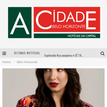
ÚLTIMAS NOTÍCIAS
Esplanada fica pequena e CÊ TÁ DOIDO FESTIVAL anuncia mudança para o gramado do Mineirão
Home
Belo Horizonte
De BH para o mundo: conheça a stylist mineira por trás de turnês e campanhas globais
As Hilárias: Suzy Brasil, Kayete e Karoline Absinto retornam a Belo Horizonte para apresentação única no Teatro Sesiminas
Galeria Murilo Castro promove curso sobre a História da Arte Brasileira, do Modernismo à produção contemporânea