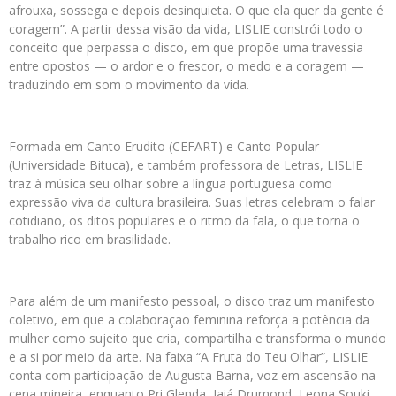
afrouxa, sossega e depois desinquieta. O que ela quer da gente é
coragem”. A partir dessa visão da vida, LISLIE constrói todo o
conceito que perpassa o disco, em que propõe uma travessia
entre opostos — o ardor e o frescor, o medo e a coragem —
traduzindo em som o movimento da vida.
Formada em Canto Erudito (CEFART) e Canto Popular
(Universidade Bituca), e também professora de Letras, LISLIE
traz à música seu olhar sobre a língua portuguesa como
expressão viva da cultura brasileira. Suas letras celebram o falar
cotidiano, os ditos populares e o ritmo da fala, o que torna o
trabalho rico em brasilidade.
Para além de um manifesto pessoal, o disco traz um manifesto
coletivo, em que a colaboração feminina reforça a potência da
mulher como sujeito que cria, compartilha e transforma o mundo
e a si por meio da arte. Na faixa “A Fruta do Teu Olhar”, LISLIE
conta com participação de Augusta Barna, voz em ascensão na
cena mineira, enquanto Pri Glenda, Iaiá Drumond, Leona Souki,