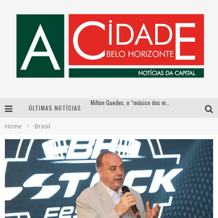
Milton Guedes, o “músico dos músicos”, apresenta show da turnê “Milton Canta Lulu” em BH
ÚLTIMAS NOTÍCIAS
Esplanada fica pequena e CÊ TÁ DOIDO FESTIVAL anuncia mudança para o gramado do Mineirão
Home
Brasil
De BH para o mundo: conheça a stylist mineira por trás de turnês e campanhas globais
DiamondMall recebe experiência imersiva que recria o Coliseu e a grandiosidade da Roma Antiga