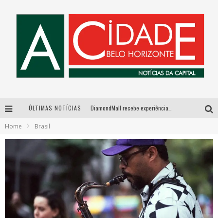
ÚLTIMAS NOTÍCIAS
DiamondMall recebe experiência imersiva que recria o Coliseu e a grandiosidade da Roma Antiga
Home
Brasil
Milton Guedes, o “músico dos músicos”, apresenta show da turnê “Milton Canta Lulu” em BH
Exposição “Habitante – Registros de um Bolinho pela Cidade”, de Raquel Bolinho, ocupa a PQNA Galeria Pedro Moraleida, no Palácio das Artes
De BH para o mundo: conheça a stylist mineira por trás de turnês e campanhas globais