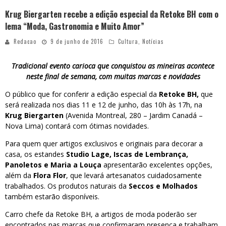
Krug Biergarten recebe a edição especial da Retoke BH com o
lema “Moda, Gastronomia e Muito Amor”
Redacao
9 de junho de 2016
Cultura
,
Notícias
Tradicional evento carioca que conquistou as mineiras acontece
neste final de semana, com muitas marcas e novidades
O público que for conferir a edição especial da
Retoke BH,
que
será realizada nos dias 11 e 12 de junho, das 10h às 17h, na
Krug Biergarten
(Avenida Montreal, 280 – Jardim Canadá –
Nova Lima) contará com ótimas novidades.
Para quem quer artigos exclusivos e originais para decorar a
casa, os estandes
Studio Lage, Iscas de Lembrança,
Panoletos e Maria a Louça
apresentarão excelentes opções,
além da
Flora Flor
, que levará artesanatos cuidadosamente
trabalhados. Os produtos naturais da
Seccos e Molhados
também estarão disponíveis.
Carro chefe da Retoke BH, a artigos de moda poderão ser
encontrados nas marcas que confirmaram presença e trabalham