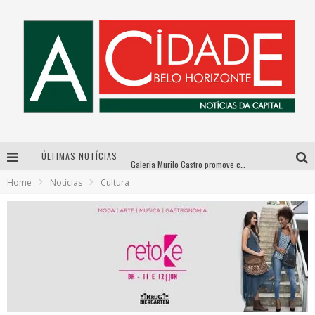
ÚLTIMAS NOTÍCIAS
Galeria Murilo Castro promove curso sobre a História da Arte Brasileira, do Modernismo à produção contemporânea
Home
Notícias
Cultura
Esplanada fica pequena e CÊ TÁ DOIDO FESTIVAL anuncia mudança para o gramado do Mineirão
Hot Wheels Monster Trucks Live™ confirma Belo Horizonte na turnê América do Sul 2027
As Hilárias: Suzy Brasil, Kayete e Karoline Absinto retornam a Belo Horizonte para apresentação única no Teatro Sesiminas