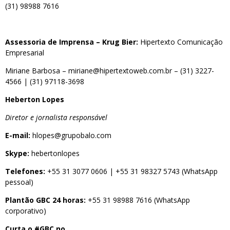
(31) 98988 7616
Assessoria de Imprensa – Krug Bier:
Hipertexto Comunicação
Empresarial
Miriane Barbosa –
miriane@hipertextoweb.com.br
–
(31) 3227-
4566
|
(31) 97118-3698
Heberton Lopes
Diretor e jornalista responsável
E-mail:
hlopes@grupobalo.com
Skype:
hebertonlopes
Telefones:
+55 31 3077 0606
|
+55 31 98327 5743
(WhatsApp
pessoal)
Plantão GBC 24 horas:
+55 31 98988 7616
(WhatsApp
corporativo)
Curta o #GBC no