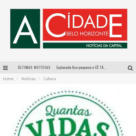
ÚLTIMAS NOTÍCIAS
Esplanada fica pequena e CÊ TÁ DOIDO FESTIVAL anuncia mudança para o gramado do Mineirão
Home
Notícias
Cultura
De BH para o mundo: conheça a stylist mineira por trás de turnês e campanhas globais
DiamondMall recebe experiência imersiva que recria o Coliseu e a grandiosidade da Roma Antiga
Galeria Murilo Castro promove curso sobre a História da Arte Brasileira, do Modernismo à produção contemporânea