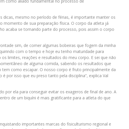
bém como aliado fundamental no processo de
as dicas, mesmo no período de férias, é importante manter os
 do momento de sua preparação física. O corpo da atleta já
ho acaba se tornando parte do processo, pois assim o corpo
vontade sim, de comer algumas bobeiras que fogem da minha
dquirindo com o tempo e hoje eu tenho maturidade para
 os limites, reações e resultados do meu corpo. E sei que não
 momentâneo de alguma comida, sabendo os resultados que
ão tem como escapar. O nosso corpo é fruto principalmente da
 é por isso que eu preso tanto pela disciplina”, explica Val
 por ela para conseguir evitar os exageros de final de ano. A
tro de um biquíni é mais gratificante para a atleta do que
nquistando importantes marcas do fisiculturismo regional e