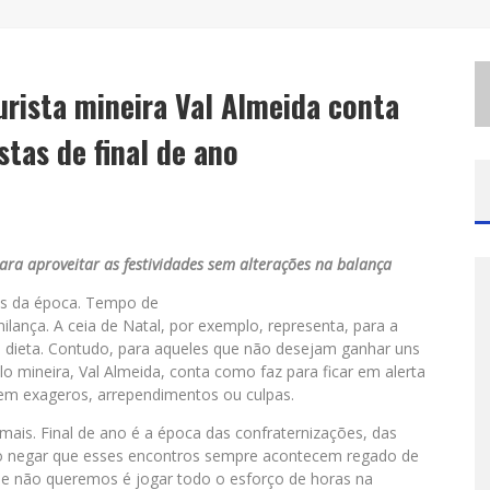
D
E BH PARA O MUNDO: CONHEÇA A STYLIST MINEIRA POR TRÁS DE TURNÊS E CAMPANHAS GLOBAIS
A
S HILÁRIAS: SUZY BRASIL, KAYETE E KAROLINE ABSINTO RETORNAM A BELO HORIZONTE PARA APRESENTAÇÃO ÚNICA NO TEATRO SESIMINAS
urista mineira Val Almeida conta
G
ALERIA MURILO CASTRO PROMOVE CURSO SOBRE A HISTÓRIA DA ARTE BRASILEIRA, DO MODERNISMO À PRODUÇÃO CONTEMPORÂNEA
tas de final de ano
ra aproveitar as festividades sem alterações na balança
es da época. Tempo de
ilança. A ceia de Natal, por exemplo, representa, para a
a dieta. Contudo, para aqueles que não desejam ganhar uns
elo mineira, Val Almeida, conta como faz para ficar em alerta
sem exageros, arrependimentos ou culpas.
mais. Final de ano é a época das confraternizações, das
omo negar que esses encontros sempre acontecem regado de
e não queremos é jogar todo o esforço de horas na