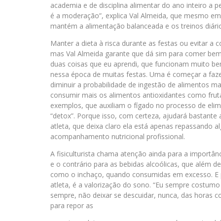
academia e de disciplina alimentar do ano inteiro a 
é a moderação”, explica Val Almeida, que mesmo em p
mantém a alimentação balanceada e os treinos diári
Manter a dieta à risca durante as festas ou evitar a 
mas Val Almeida garante que dá sim para comer bem
duas coisas que eu aprendi, que funcionam muito b
nessa época de muitas festas. Uma é começar a fazer
diminuir a probabilidade de ingestão de alimentos ma
consumir mais os alimentos antioxidantes como frutas
exemplos, que auxiliam o fígado no processo de eli
“detox”. Porque isso, com certeza, ajudará bastante 
atleta, que deixa claro ela está apenas repassando 
acompanhamento nutricional profissional.
A fisiculturista chama atenção ainda para a importân
e o contrário para as bebidas alcoólicas, que além d
como o inchaço, quando consumidas em excesso. E p
atleta, é a valorização do sono. “Eu sempre costumo
sempre, não deixar se descuidar, nunca, das horas c
para repor as