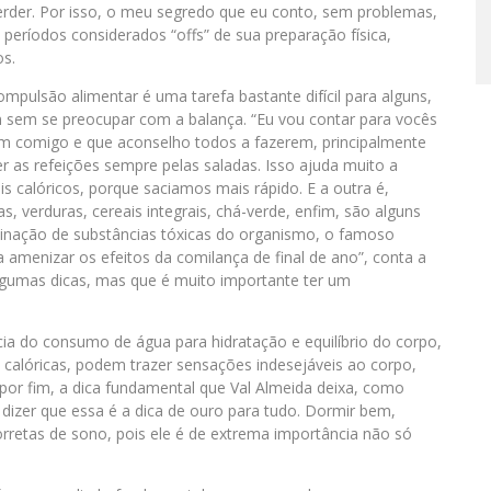
perder. Por isso, o meu segredo que eu conto, sem problemas,
eríodos considerados “offs” de sua preparação física,
os.
compulsão alimentar é uma tarefa bastante difícil para alguns,
 sem se preocupar com a balança. “Eu vou contar para vocês
em comigo e que aconselho todos a fazerem, principalmente
 as refeições sempre pelas saladas. Isso ajuda muito a
is calóricos, porque saciamos mais rápido. E a outra é,
, verduras, cereais integrais, chá-verde, enfim, são alguns
minação de substâncias tóxicas do organismo, o famoso
a amenizar os efeitos da comilança de final de ano”, conta a
algumas dicas, mas que é muito importante ter um
cia do consumo de água para hidratação e equilíbrio do corpo,
e calóricas, podem trazer sensações indesejáveis ao corpo,
or fim, a dica fundamental que Val Almeida deixa, como
 dizer que essa é a dica de ouro para tudo. Dormir bem,
orretas de sono, pois ele é de extrema importância não só