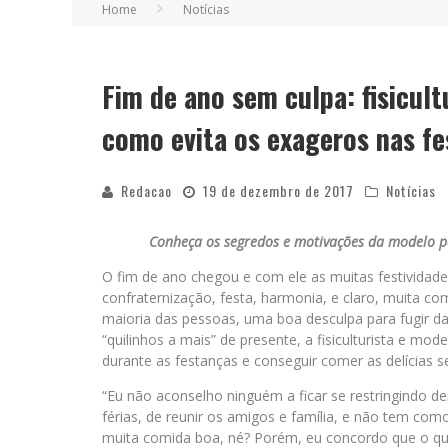
Home
Notícias
Fim de ano sem culpa: fisicult
como evita os exageros nas fes
Redacao
19 de dezembro de 2017
Notícias
Conheça os segredos e motivações da modelo pa
O fim de ano chegou e com ele as muitas festividad
confraternização, festa, harmonia, e claro, muita com
maioria das pessoas, uma boa desculpa para fugir d
“quilinhos a mais” de presente, a fisiculturista e mod
durante as festanças e conseguir comer as delícias 
“Eu não aconselho ninguém a ficar se restringindo de
férias, de reunir os amigos e família, e não tem c
muita comida boa, né? Porém, eu concordo que o qu