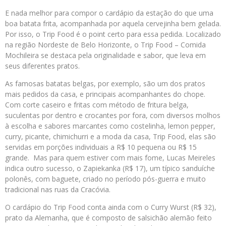
E nada melhor para compor o cardápio da estação do que uma
boa batata frita, acompanhada por aquela cervejinha bem gelada.
Por isso, o Trip Food é o point certo para essa pedida. Localizado
na região Nordeste de Belo Horizonte, o Trip Food – Comida
Mochileira se destaca pela originalidade e sabor, que leva em
seus diferentes pratos.
As famosas batatas belgas, por exemplo, são um dos pratos
mais pedidos da casa, e principais acompanhantes do chope.
Com corte caseiro e fritas com método de fritura belga,
suculentas por dentro e crocantes por fora, com diversos molhos
à escolha e sabores marcantes como costelinha, lemon pepper,
curry, picante, chimichurri e a moda da casa, Trip Food, elas são
servidas em porções individuais a R$ 10 pequena ou R$ 15
grande. Mas para quem estiver com mais fome, Lucas Meireles
indica outro sucesso, o Zapiekanka (R$ 17), um típico sanduíche
polonês, com baguete, criado no período pós-guerra e muito
tradicional nas ruas da Cracóvia.
O cardápio do Trip Food conta ainda com o Curry Wurst (R$ 32),
prato da Alemanha, que é composto de salsichão alemão feito