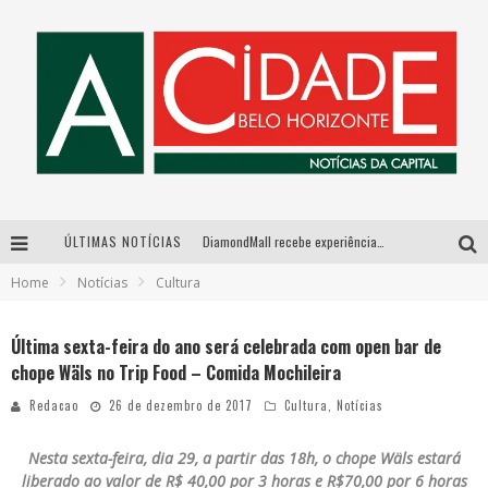
ÚLTIMAS NOTÍCIAS
DiamondMall recebe experiência imersiva que recria o Coliseu e a grandiosidade da Roma Antiga
Home
Notícias
Cultura
Milton Guedes, o “músico dos músicos”, apresenta show da turnê “Milton Canta Lulu” em BH
Exposição “Habitante – Registros de um Bolinho pela Cidade”, de Raquel Bolinho, ocupa a PQNA Galeria Pedro Moraleida, no Palácio das Artes
Última sexta-feira do ano será celebrada com open bar de
chope Wäls no Trip Food – Comida Mochileira
De BH para o mundo: conheça a stylist mineira por trás de turnês e campanhas globais
Redacao
26 de dezembro de 2017
Cultura
,
Notícias
Nesta sexta-feira, dia 29, a partir das 18h, o chope Wäls estará
liberado ao valor de
R$ 40,00 por 3 horas e R$70,00 por 6 horas