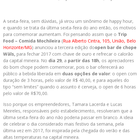
A sexta-feira, sem dúvidas, já virou um sinônimo de happy hour,
e quando se trata da última sexta-feira do ano então, os motivos
para comemorar aumentam. Foi pensando assim que o
Trip
Food – Comida Mochileira
(
Rua Alberto Cintra, 105, União, Belo
Horizonte/MG
) anunciou a terceira edição do
open bar de chope
Wäls
,
para fechar 2017 com chave de ouro e refrecar o calorão
da capital mineira. No
dia 29
, a
partir das 18h
, os apreciadores
do bom chope podem comemorar, pois o bar oferecerá ao
público a bebida liberada em
duas opções de valor
: o open com
duração de 3 horas, pelo valor de R$ 40,00, e para aqueles do
tipo “sem limites” quando o assunto é cerveja, o open de 6 horas
pelo valor de R$70,00.
Isso porque os empreendedores, Tamara Lacerda e Lucas
Meireles, responsáveis pelo estabelecimento, resolveram que a
última sexta-feira do ano não poderia passar em branco. A ideia
de celebrar o dia considerado mais festivo da semana, pela
última vez em 2017, foi inspirada pela chegada do verão e das
altas temperaturas na capital mineira.