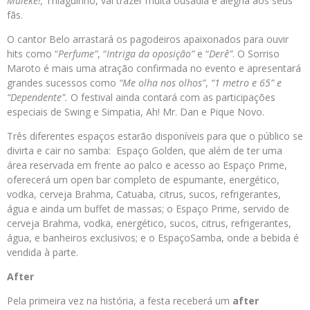
Muleke!,
Thiaguinho, vai trazer muita ousadia e alegria aos seus
fãs.
O cantor Belo arrastará os pagodeiros apaixonados para ouvir
hits como “
Perfume”
, “
Intriga da oposição”
e “
Derê”
. O Sorriso
Maroto é mais uma atração confirmada no evento e apresentará
grandes sucessos como
“Me olha nos olhos”
,
“1 metro e 65” e
“Dependente”.
O festival ainda contará com as participações
especiais de Swing e Simpatia, Ah! Mr. Dan e Pique Novo.
Três diferentes espaços estarão disponíveis para que o público se
divirta e cair no
samba
: Espaço Golden, que além de ter uma
área reservada em frente ao palco e acesso ao Espaço
Prime
,
oferecerá um open bar completo de espumante, energético,
vodka, cerveja Brahma, Catuaba, citrus, sucos, refrigerantes,
água e ainda um buffet de massas; o Espaço
Prime
, servido de
cerveja Brahma, vodka, energético, sucos, citrus, refrigerantes,
água, e banheiros exclusivos; e o Espaço
Samba
, onde a bebida é
vendida à parte.
After
Pela primeira vez na história, a festa receberá um
after