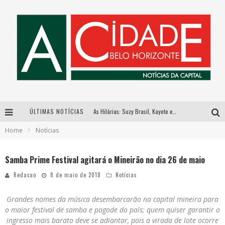
ÚLTIMAS NOTÍCIAS
As Hilárias: Suzy Brasil, Kayete e Karoline Absinto retornam a Belo Horizonte para apresentação única no Teatro Sesiminas
Home
Notícias
Galeria Murilo Castro promove curso sobre a História da Arte Brasileira, do Modernismo à produção contemporânea
Esplanada fica pequena e CÊ TÁ DOIDO FESTIVAL anuncia mudança para o gramado do Mineirão
Samba Prime Festival agitará o Mineirão no dia 26 de maio
Hot Wheels Monster Trucks Live™ confirma Belo Horizonte na turnê América do Sul 2027
Redacao
8 de maio de 2018
Notícias
Grandes nomes da música desembarcarão na capital mineira para
o maior festival de
samba
e pagode do país; quem quiser garantir o
ingresso mais barato deve se adiantar, pois a virada de lote ocorre