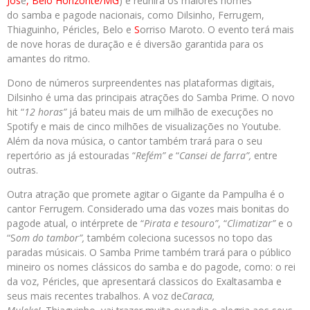
Jos
é
, Belo Horizonte/MG
) e reunirá os maiores nomes
do
samba
e pagode nacionais, como Dilsinho, Ferrugem,
Thiaguinho, Péricles, Belo e
S
orriso Maroto. O evento terá mais
de nove horas de duração e é diversão garantida para os
amantes do ritmo.
Dono de números surpreendentes nas plataformas digitais,
Dilsinho é uma das principais atrações do
Samba
Prime
. O novo
hit “
12 horas”
já bateu mais de um milhão de execuções no
Spotify e mais de cinco milhões de visualizações no Youtube.
Além da nova música, o cantor também trará para o seu
repertório as já estouradas “
Refém” e
“
Cansei de farra”,
entre
outras.
Outra atração que promete agitar o Gigante da Pampulha é o
cantor Ferrugem. Considerado uma das vozes mais bonitas do
pagode atual, o intérprete de “
Pirata e tesouro”
, “
Climatizar”
e o
“S
om do tambor”,
também coleciona sucessos no topo das
paradas músicais. O
Samba
Prime
também trará para o público
mineiro os nomes clássicos do
samba
e do pagode, como: o rei
da voz, Péricles, que apresentará classicos do Exaltasamba e
seus mais recentes trabalhos. A voz de
Caraca,