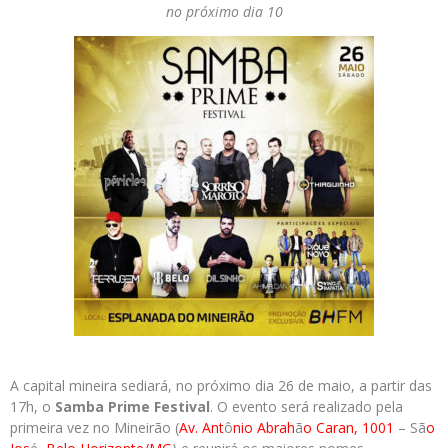
no próximo dia 10
A capital mineira sediará, no próximo dia 26 de maio, a partir das
17h, o
Samba
Prime
Festival
. O evento será realizado pela
primeira vez no Mineirão (
Av. Ant
ô
nio Abrah
ã
o Caran, 1001
– Sã
o