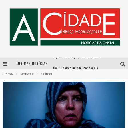
ÚLTIMAS NOTÍCIAS
De BH para o mundo: conheça a stylist mineira por trás de turnês e campanhas globais
Home
Notícias
Cultura
DiamondMall recebe experiência imersiva que recria o Coliseu e a grandiosidade da Roma Antiga
Galeria Murilo Castro promove curso sobre a História da Arte Brasileira, do Modernismo à produção contemporânea
Esplanada fica pequena e CÊ TÁ DOIDO FESTIVAL anuncia mudança para o gramado do Mineirão