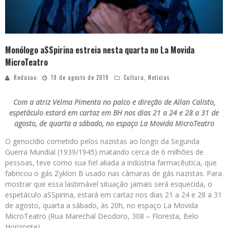
Monólogo aSSpirina estreia nesta quarta no La Movida
MicroTeatro
Redacao
19 de agosto de 2019
Cultura
,
Notícias
Com a atriz Velma Pimenta no palco e direção de Allan Calisto,
espetáculo estará em cartaz em BH nos dias 21 a 24 e 28 a 31 de
agosto, de quarta a sábado, no espaço La Movida MicroTeatro
O genocídio cometido pelos nazistas ao longo da Segunda
Guerra Mundial (1939/1945) matando cerca de 6 milhões de
pessoas, teve como sua fiel aliada a indústria farmacêutica, que
fabricou o gás Zyklon B usado nas câmaras de gás nazistas. Para
mostrar que essa lastimável situação jamais será esquecida, o
espetáculo aSSpirina, estará em cartaz nos dias 21 a 24 e 28 a 31
de agosto, quarta a sábado, às 20h, no espaço La Movida
MicroTeatro (Rua Marechal Deodoro, 308 – Floresta, Belo
Horizonte).