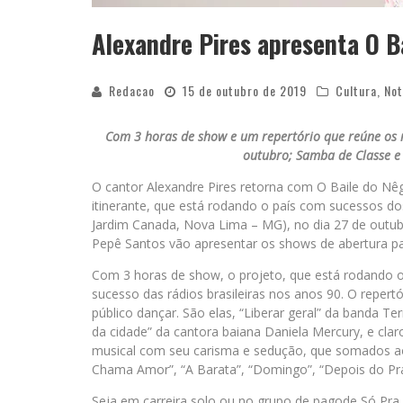
Alexandre Pires apresenta O B
Redacao
15 de outubro de 2019
Cultura
,
Not
Com 3 horas de show e um repertório que reúne os m
outubro; Samba de Classe e
O cantor Alexandre Pires retorna com O Baile do Nêg
itinerante, que está rodando o país com sucessos d
Jardim Canada, Nova Lima – MG), no dia 27 de outub
Pepê Santos vão apresentar os shows de abertura pa
Com 3 horas de show, o projeto, que está rodando o
sucesso das rádios brasileiras nos anos 90. O reper
público dançar. São elas, “Liberar geral” da banda T
da cidade” da cantora baiana Daniela Mercury, e clar
musical com seu carisma e sedução, que somados ao
Chama Amor”, “A Barata”, “Domingo”, “Depois do Pra
Seja em carreira solo ou no grupo de pagode Só Pra C