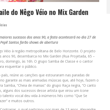
aile do Nêgo Véio no Mix Garden
ícias
aiores sucessos dos anos 90, a festa acontecerá no dia 27 de
 Pepê Santos farão shows de abertura
o Véio à região metropolitana de Belo Horizonte. O projeto
os anos 90, desembarca no Mix Garden (Rua Projetada, 65 –
ro, domingo, às 16h. O grupo Samba de Classe e o cantor
ra esquentar o público.
 país, reúne as canções que estouraram nas paradas de
tório garante as mais animadas músicas que, até hoje, fazem o
erra Samba, “Cheia de manias” do grupo Raça negra, “O canto
o, alguns dos sucessos desse artista que virou um ícone
 talento vocal deu vida à inúmeros hits como “Que Se
zer” e muitos outros.
ontrariar, o qual participou por mais de 13 anos, Alexandre