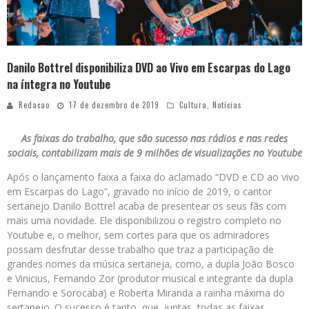
Danilo Bottrel disponibiliza DVD ao Vivo em Escarpas do Lago
na íntegra no Youtube
Redacao
17 de dezembro de 2019
Cultura
,
Notícias
As faixas do trabalho, que são sucesso nas rádios e nas redes
sociais, contabilizam mais de 9 milhões de visualizações no Youtube
Após o lançamento faixa a faixa do aclamado “DVD e CD ao vivo
em Escarpas do Lago”, gravado no início de 2019, o cantor
sertanejo Danilo Bottrel acaba de presentear os seus fãs com
mais uma novidade. Ele disponibilizou o registro completo no
Youtube e, o melhor, sem cortes para que os admiradores
possam desfrutar desse trabalho que traz a participação de
grandes nomes da música sertaneja, como, a dupla João Bosco
e Vinicius, Fernando Zor (produtor musical e integrante da dupla
Fernando e Sorocaba) e Roberta Miranda a rainha máxima do
sertanejo. O sucesso é tanto, que, juntas, todas as faixas