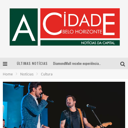
ÚLTIMAS NOTÍCIAS
DiamondMall recebe experiência imersiva que recria o Coliseu e a grandiosidade da Roma Antiga
Home
Notícias
Cultura
Milton Guedes, o “músico dos músicos”, apresenta show da turnê “Milton Canta Lulu” em BH
Esplanada fica pequena e CÊ TÁ DOIDO FESTIVAL anuncia mudança para o gramado do Mineirão
De BH para o mundo: conheça a stylist mineira por trás de turnês e campanhas globais