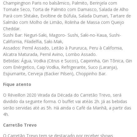
Champingnon Paris no balsâmico, Palmito, Berinjela com
Tomate Seco, Torta de Palmito com Damasco, Salada de Alho
Pará com Shitake, Evoltine de Búfula, Salada Dumari, Tartare de
Salmão com Molho de Limão, Rolinha de Massa com Queijo
Cheddar.
Sushi Bar: Neguri-Saki, Magoro- Sushi, Saki-no-Kaua, Sushi-
California, Filadelfia, Saki-Mak,
Assados: Pernil Assado, Leitão à Pururuca, Peru à California,
Alcatra Maturada, Pernil Avino, Lombo Assado.
Bebidas: Água, Vodka (Citrus e Sucos), Caipirinha, Gin Tônica, Gin
com Enérgetico, Caip Vodka, Refrigerante, Suco (Laranja),
Espumante, Cerveja (Backer Pilsen), Choppinho Bar.
Fique atento
O Réveillon 2020 Virada da Década do Carretão Trevo, será
dividido da seguinte forma. O buffet vai atéàs 2h. Já as bebidas
serão servidas até as 5h. Há ainda o Café da Manhã, a partir das
4h.
Carretão Trevo
O Carretão Trevo tem se destacado por receber shows