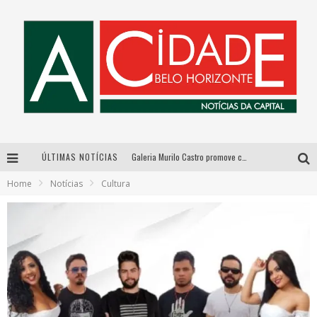
ÚLTIMAS NOTÍCIAS
Galeria Murilo Castro promove curso sobre a História da Arte Brasileira, do Modernismo à produção contemporânea
Home
Notícias
Cultura
Esplanada fica pequena e CÊ TÁ DOIDO FESTIVAL anuncia mudança para o gramado do Mineirão
De BH para o mundo: conheça a stylist mineira por trás de turnês e campanhas globais
As Hilárias: Suzy Brasil, Kayete e Karoline Absinto retornam a Belo Horizonte para apresentação única no Teatro Sesiminas