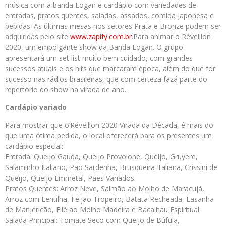
música com a banda Logan e cardápio com variedades de
entradas, pratos quentes, saladas, assados, comida japonesa e
bebidas. As últimas mesas nos setores Prata e Bronze podem ser
adquiridas pelo site
www.zapify.com.br
.Para animar o Réveillon
2020, um empolgante show da Banda Logan. O grupo
apresentará um set list muito bem cuidado, com grandes
sucessos atuais e os hits que marcaram época, além do que for
sucesso nas rádios brasileiras, que com certeza fazá parte do
repertório do show na virada de ano.
Cardápio variado
Para mostrar que o’Réveillon 2020 Virada da Década, é mais do
que uma ótima pedida, o local oferecerá para os presentes um
cardápio especial:
Entrada: Queijo Gauda, Queijo Provolone, Queijo, Gruyere,
Salaminho Italiano, Pão Sardenha, Brusqueira Italiana, Crissini de
Queijo, Queijo Emmetal, Pães Variados.
Pratos Quentes: Arroz Neve, Salmão ao Molho de Maracujá,
Arroz com Lentilha, Feijão Tropeiro, Batata Recheada, Lasanha
de Manjericão, Filé ao Molho Madeira e Bacalhau Espiritual.
Salada Principal: Tomate Seco com Queijo de Búfula,