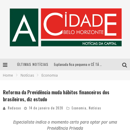
ÚLTIMAS NOTÍCIAS
Esplanada fica pequena e CÊ TÁ DOIDO FESTIVAL anuncia mudança para o gramado do Mineirão
Home
Notícias
Economia
De BH para o mundo: conheça a stylist mineira por trás de turnês e campanhas globais
DiamondMall recebe experiência imersiva que recria o Coliseu e a grandiosidade da Roma Antiga
Reforma da Previdência muda hábitos financeiros dos
brasileiros, diz estudo
Galeria Murilo Castro promove curso sobre a História da Arte Brasileira, do Modernismo à produção contemporânea
Redacao
14 de janeiro de 2020
Economia
,
Notícias
Especialista indica o momento certo para optar por uma
Previdência Privada