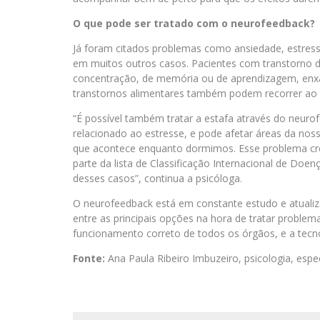
O que pode ser tratado com o neurofeedback?
Já foram citados problemas como ansiedade, estresse
em muitos outros casos. Pacientes com transtorno de
concentração, de memória ou de aprendizagem, enxaq
transtornos alimentares também podem recorrer ao 
“É possível também tratar a estafa através do neuro
relacionado ao estresse, e pode afetar áreas da no
que acontece enquanto dormimos. Esse problema cre
parte da lista de Classificação Internacional de Doe
desses casos”, continua a psicóloga.
O neurofeedback está em constante estudo e atualiza
entre as principais opções na hora de tratar proble
funcionamento correto de todos os órgãos, e a tecno
Fonte:
Ana Paula Ribeiro Imbuzeiro, psicologia, espe