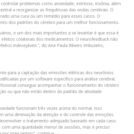
a controlar problemas como ansiedade, estresse, insônia, além
entral a reorganizar as frequências das ondas cerebrais. O
derado uma cura ou um remédio para esses casos. O
nto dos padrões do cérebro para um melhor funcionamento.
vários, e um dos mais importantes a se levantar é que essa é
 efeitos colaterais dos medicamentos. O neurofeedback não
feitos indesejáveis.”, diz Ana Paula Ribeiro Imbuzeiro,
nte para a captação das emissões elétricas dos neurônios.
dificadas por um software específico para análise cerebral,
ofissional consegue acompanhar o funcionamento do cérebro
ação ou que não estão dentro do padrão de atividade
siedade funcionam três vezes acima do normal. Isso
em uma diminuição da atenção e do controle das emoções.
 desenvolver o tratamento adequado baseado em cada caso.
ios com uma quantidade menor de sessões, mas é preciso
 por mais tempo”, continua.