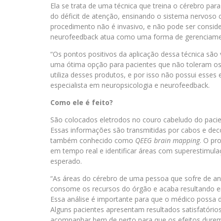
Ela se trata de uma técnica que treina o cérebro par
do déficit de atenção, ensinando o sistema nervoso c
procedimento não é invasivo, e não pode ser consi
neurofeedback atua como uma forma de gerenciame
“Os pontos positivos da aplicação dessa técnica são 
uma ótima opção para pacientes que não toleram os
utiliza desses produtos, e por isso não possui esses e
especialista em neuropsicologia e neurofeedback.
Como ele é feito?
São colocados eletrodos no couro cabeludo do pacie
Essas informações são transmitidas por cabos e deco
também conhecido como
QEEG brain mapping
. O pr
em tempo real e identificar áreas com superestimul
esperado.
“As áreas do cérebro de uma pessoa que sofre de an
consome os recursos do órgão e acaba resultando 
Essa análise é importante para que o médico possa
Alguns pacientes apresentam resultados satisfatór
acompanhar bem de perto para que os efeitos durem