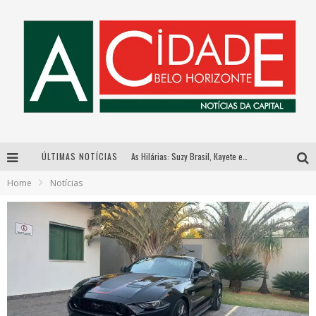
ÚLTIMAS NOTÍCIAS
As Hilárias: Suzy Brasil, Kayete e Karoline Absinto retornam a Belo Horizonte para apresentação única no Teatro Sesiminas
Home
Notícias
Galeria Murilo Castro promove curso sobre a História da Arte Brasileira, do Modernismo à produção contemporânea
Esplanada fica pequena e CÊ TÁ DOIDO FESTIVAL anuncia mudança para o gramado do Mineirão
Hot Wheels Monster Trucks Live™ confirma Belo Horizonte na turnê América do Sul 2027