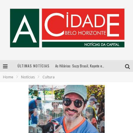
ÚLTIMAS NOTÍCIAS
As Hilárias: Suzy Brasil, Kayete e Karoline Absinto retornam a Belo Horizonte para apresentação única no Teatro Sesiminas
Home
Notícias
Cultura
Galeria Murilo Castro promove curso sobre a História da Arte Brasileira, do Modernismo à produção contemporânea
Esplanada fica pequena e CÊ TÁ DOIDO FESTIVAL anuncia mudança para o gramado do Mineirão
Hot Wheels Monster Trucks Live™ confirma Belo Horizonte na turnê América do Sul 2027