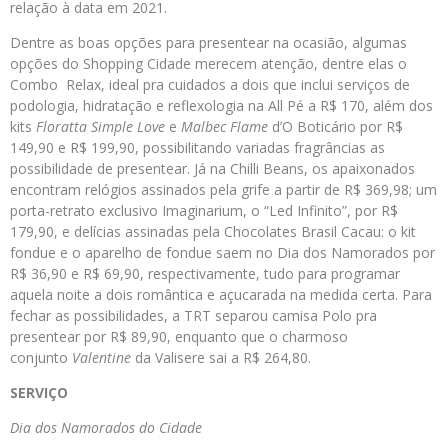
relação à data em 2021.
Dentre as boas opções para presentear na ocasião, algumas
opções do Shopping Cidade merecem atenção, dentre elas o
Combo Relax, ideal pra cuidados a dois que inclui serviços de
podologia, hidratação e reflexologia na All Pé a R$ 170, além dos
kits
Floratta Simple Love
e
Malbec Flame
d’O Boticário por R$
149,90 e R$ 199,90, possibilitando variadas fragrâncias as
possibilidade de presentear. Já na Chilli Beans, os apaixonados
encontram relógios assinados pela grife a partir de R$ 369,98; um
porta-retrato exclusivo Imaginarium, o “Led Infinito”, por R$
179,90, e delícias assinadas pela Chocolates Brasil Cacau: o kit
fondue e o aparelho de fondue saem no Dia dos Namorados por
R$ 36,90 e R$ 69,90, respectivamente, tudo para programar
aquela noite a dois romântica e açucarada na medida certa. Para
fechar as possibilidades, a TRT separou camisa Polo pra
presentear por R$ 89,90, enquanto que o charmoso
conjunto
Valentine
da Valisere sai a R$ 264,80.
SERVIÇO
Dia dos Namorados do Cidade