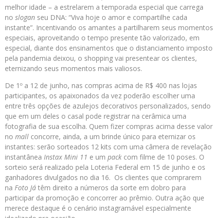
melhor idade – a estrelarem a temporada especial que carrega
no
slogan
seu DNA: “Viva hoje o amor e compartilhe cada
instante”. Incentivando os amantes a partilharem seus momentos
especiais, aproveitando o tempo presente tão valorizado, em
especial, diante dos ensinamentos que o distanciamento imposto
pela pandemia deixou, o shopping vai presentear os clientes,
eternizando seus momentos mais valiosos.
De 1º a 12 de junho, nas compras acima de R$ 400 nas lojas
participantes, os apaixonados da vez poderão escolher uma
entre três opções de azulejos decorativos personalizados, sendo
que em um deles o casal pode registrar na cerâmica uma
fotografia de sua escolha. Quem fizer compras acima desse valor
no
mall
concorre, ainda, a um brinde único para eternizar os
instantes: serão sorteados 12 kits com uma câmera de revelação
instantânea
Instax Mini 11
e um
pack
com filme de 10 poses. O
sorteio será realizado pela Loteria Federal em 15 de junho e os
ganhadores divulgados no dia 16. Os clientes que comprarem
na
Foto Já
têm direito a números da sorte em dobro para
participar da promoção e concorrer ao prêmio. Outra ação que
merece destaque é o cenário instagramável especialmente