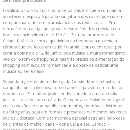
idealizado pra ocasião.
Localizado no piso Tupis, durante os dias em que a companha
acontecer o espaço é parada obrigatória dos casais que curtem
compartilhar o afeto e acumular
likes
nas redes sociais. Pra
turma à moda antiga que gosta mesmo é da foto revelada na
hora, excepcionalmente de 11h às 13h, uma promotora do
Cidade fará clicks com a queridinha da temporada no
mall
, a
câmera que tira fotos em estilo Polaroid. E pra quem optar por
curtir a dois no dia 12 de junho, boa música e muito romantismo
vão dar o tom do happy hour nas três praças de alimentação do
shopping com
playlists
românticas e a opção de dedicar uma
música ao ser amado.
Segundo a gerente de marketing do Cidade, Marcela Castro, a
campanha busca incentivar que o amor seja vivido em todos os
momentos. “Este amor pode ser direcionado a uma ou mais
pessoas, a si mesmo ou à vida. O importante é vivê-lo no ‘agora’,
criar conexões, e compartilhar momentos, memórias, histórias
ou fotografias, seja em forma de presentes ou mesmo nas redes
sociais”, destaca. Com a temporada especial estrelada pelo casal
de clientes da melhor idade – dona Célia e seu Geraldo –,