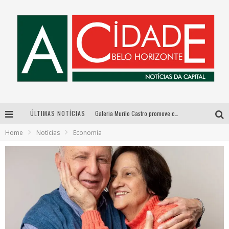
ÚLTIMAS NOTÍCIAS
Galeria Murilo Castro promove curso sobre a História da Arte Brasileira, do Modernismo à produção contemporânea
Home
Notícias
Economia
Esplanada fica pequena e CÊ TÁ DOIDO FESTIVAL anuncia mudança para o gramado do Mineirão
De BH para o mundo: conheça a stylist mineira por trás de turnês e campanhas globais
As Hilárias: Suzy Brasil, Kayete e Karoline Absinto retornam a Belo Horizonte para apresentação única no Teatro Sesiminas