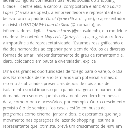
ladeando figuras conhecidas das redes sociais do Shopping
Cidade – dentre elas, a cantora, compositora e atriz
Ana Laura
Lopes
(@analauralopesf), a empreendedora e representante da
beleza fora do padrão
Carol Cyrne
(@carolcyrne), o apresentador
e ativista LGBTQIAP+
Luan da Silva
(@alomarilu), os
influenciadores digitais
Luiza e Lucas
(@ocasaldebh), e a modelo e
criadora de conteúdo
May Lelis
(@mayslelis) –, a gestora reforça
a importância da representatividade. “Estamos ressignificando o
dia dos namorados ao expandir para além de rótulos as diversas
formas de amar, independentemente do grau de romantismo e,
claro, colocando em pauta a diversidade”, explica.
Uma das grandes oportunidades de fôlego para o varejo, o Dia
dos Namorados deste ano tem ainda um potencial a mais: o
retorno às atividades presenciais depois de dois anos de
isolamento social imposto pela pandemia gera um aumento de
demanda em setores que historicamente vendem bem nessa
data, como moda e acessórios, por exemplo. Outro crescimento
previsto é o de serviços: “os casais estão em busca de
programas como cinema, jantar a dois, e esperamos que haja
movimento nas operações de lazer do shopping”, estima a
representante que, otimista, prevê um crescimento de 40% em