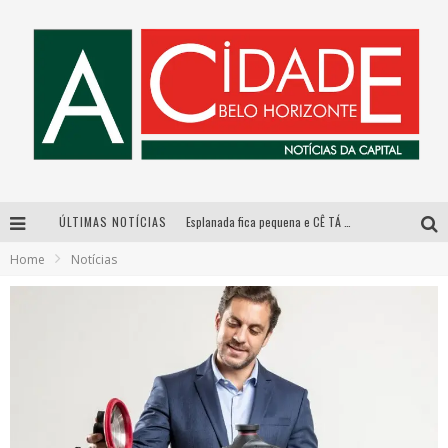
ÚLTIMAS NOTÍCIAS
Esplanada fica pequena e CÊ TÁ DOIDO FESTIVAL anuncia mudança para o gramado do Mineirão
Home
Notícias
De BH para o mundo: conheça a stylist mineira por trás de turnês e campanhas globais
DiamondMall recebe experiência imersiva que recria o Coliseu e a grandiosidade da Roma Antiga
Galeria Murilo Castro promove curso sobre a História da Arte Brasileira, do Modernismo à produção contemporânea