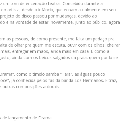
z um tom de encenação teatral. Concebido durante a
 do artista, desde a infância, que ecoam atualmente em seu
 projeto do disco passou por mudanças, devido ao
tado e na vontade de estar, novamente, junto ao público, agora
om as pessoas, de corpo presente, me falta um pedaço pra
a falta de olhar pra quem me escuta, ouvir com os olhos, cheirar
 demais, entregar em mãos, ainda mais em casa. É como a
sto, ainda com os beiços salgados da praia, quem por lá se
 “Drama”, como o tímido samba “Tara”, as águas pouco
você”, já conhecida pelos fãs da banda Los Hermanos. E traz,
re outras composições autorais.
ow de lançamento de Drama