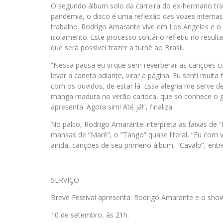
O segundo álbum solo da carreira do ex-hermano tra
pandemia, o disco é uma reflexão das vozes internas
trabalho. Rodrigo Amarante vive em Los Angeles e o
isolamento. Este processo solitário refletiu no resul
que será possível trazer a turnê ao Brasil.
“Nessa pausa eu vi que sem reverberar as canções c
levar a caneta adiante, virar a página. Eu senti muit
com os ouvidos, de estar lá. Essa alegria me serve
manga madura no verão carioca, que só conhece o go
apresenta. Agora sim! Até já!”, finaliza.
No palco, Rodrigo Amarante interpreta as faixas de
mansas de “Maré”, o “Tango” quase literal, “Eu com 
ainda, canções de seu primeiro álbum, “Cavalo”, ent
SERVIÇO
Breve Festival apresenta: Rodrigo Amarante e o sh
10 de setembro, às 21h.