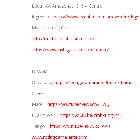
Local: Av. Amazonas, 315 – Centro
Ingressos:
https://www.eventim.com.br/
event/rodrig
Mais informações:
http://cinetheatrobrasil.com.
br/
https://www.instagram.com/
bebox.cc/
DRAMA
Ouça aqui:
https://rodrigo-amarante.ffm.
to/drama
Clipes:
Maré –
https://youtu.be/MyV6cb2LlwQ
I Can ́t Wait –
https://youtu.be/zmhxBXg4m-I
Tango –
https://youtu.be/Iex758pFAA0
www.rodrigoamarante.com