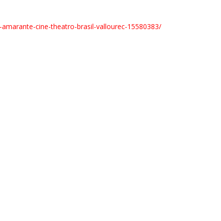
o-amarante-cine-
theatro-brasil-vallourec-
15580383/