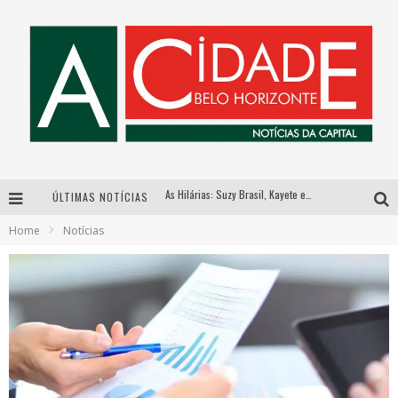
As Hilárias: Suzy Brasil, Kayete e Karoline Absinto retornam a Belo Horizonte para apresentação única no Teatro Sesiminas
ÚLTIMAS NOTÍCIAS
Galeria Murilo Castro promove curso sobre a História da Arte Brasileira, do Modernismo à produção contemporânea
Home
Notícias
Esplanada fica pequena e CÊ TÁ DOIDO FESTIVAL anuncia mudança para o gramado do Mineirão
Hot Wheels Monster Trucks Live™ confirma Belo Horizonte na turnê América do Sul 2027