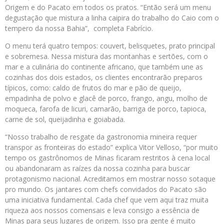
Origem e do Pacato em todos os pratos. “Então será um menu
degustação que mistura a linha caipira do trabalho do Caio com o
tempero da nossa Bahia”, completa Fabrício.
O menu terá quatro tempos: couvert, belisquetes, prato principal
e sobremesa. Nessa mistura das montanhas e sertões, com o
mar e a culinária do continente africano, que também une as
cozinhas dos dois estados, os clientes encontrarão preparos
típicos, como: caldo de frutos do mar e pão de queijo,
empadinha de polvo e glacê de porco, frango, angu, molho de
moqueca, farofa de licuri, camarão, barriga de porco, tapioca,
carne de sol, queijadinha e goiabada.
“Nosso trabalho de resgate da gastronomia mineira requer
transpor as fronteiras do estado” explica Vitor Velloso, “por muito
tempo os gastrônomos de Minas ficaram restritos à cena local
ou abandonaram as raízes da nossa cozinha para buscar
protagonismo nacional. Acreditamos em mostrar nosso sotaque
pro mundo. Os jantares com chefs convidados do Pacato são
uma iniciativa fundamental. Cada chef que vem aqui traz muita
riqueza aos nossos comensais e leva consigo a essência de
Minas para seus lugares de origem. Isso pra gente é muito