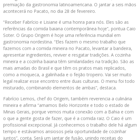
premiação da gastronomia latinoamericana. O jantar a seis mãos
acontecerá no Pacato, no dia 28 de fevereiro.
“Receber Fabrício e Lisiane é uma honra para nós. Eles são as
referências da comida baiana contemporânea hoje”, pontua Caio
Soter. O Grupo Origem é hoje uma referência mundial em
gastronomia nordestina. “Eles fazem o mesmo trabalho que
fazemos com a comida mineira no Pacato, levantar a bandeira,
apresentar ingredientes, reviver e resgatar tradições. A cozinha
mineira e a cozinha baiana têm similaridades na tradição. São as
mais amadas do Brasil e que têm os pratos mais replicados,
como a moqueca, a galinhada e o feijão tropeiro. Vai ser muito
legal realizar esse encontro entre duas culturas. O menu foi todo
misturado, combinando elementos de ambas”, destaca.
Fabrício Lemos, chef do Origem, também reverencia a culinária
mineira e afirma “amamos Belo Horizonte e todo o estado de
Minas Gerais, porque vemos muita conexão com a Bahia e com
o que a gente gosta de fazer, que é a comida raiz. O Caio é um
profissional excepcional. Já conhecemos o trabalho dele há algum
tempo e estávamos ansiosos pela oportunidade de cozinhar
juntos”, conta. Será um jantar de fusão, unindo receitas do