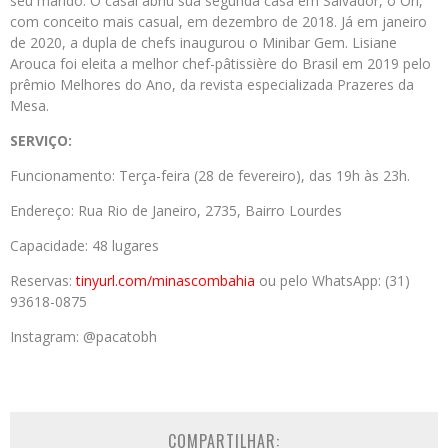
seu marido. O casal abriu sua segunda casa em Salvador, o Ori,
com conceito mais casual, em dezembro de 2018. Já em janeiro
de 2020, a dupla de chefs inaugurou o Minibar Gem. Lisiane
Arouca foi eleita a melhor chef-pâtissière do Brasil em 2019 pelo
prêmio Melhores do Ano, da revista especializada Prazeres da
Mesa.
SERVIÇO:
Funcionamento: Terça-feira (28 de fevereiro), das 19h às 23h.
Endereço: Rua Rio de Janeiro, 2735, Bairro Lourdes
Capacidade: 48 lugares
Reservas:
tinyurl.com/minascombahia
ou pelo WhatsApp: (31)
93618-0875
Instagram: @pacatobh
COMPARTILHAR: