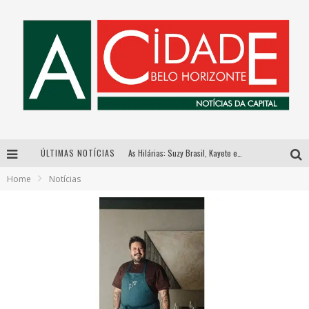
As Hilárias: Suzy Brasil, Kayete e Karoline Absinto retornam a Belo Horizonte para apresentação única no Teatro Sesiminas
ÚLTIMAS NOTÍCIAS
Galeria Murilo Castro promove curso sobre a História da Arte Brasileira, do Modernismo à produção contemporânea
Home
Notícias
Esplanada fica pequena e CÊ TÁ DOIDO FESTIVAL anuncia mudança para o gramado do Mineirão
Hot Wheels Monster Trucks Live™ confirma Belo Horizonte na turnê América do Sul 2027