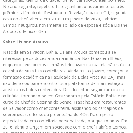
categorias: Melhor da Cidade, Melhor Variado/Contemporâneo.
No ano seguinte, repetiu o feito, ganhando novamente os três
prêmios, além do de Restaurante Revelação para o Ori, segunda
casa do chef, aberta em 2018. Em janeiro de 2020, Fabrício
Lemos inaugurou, novamente ao lado da esposa e sócia Lisiane
Arouca, o Minibar Gem.
Sobre Lisiane Arouca
Nascida em Salvador, Bahia, Lisiane Arouca começou a se
interessar pelos doces ainda na infância. Nas férias em Ilhéus,
enquanto seus primos e irmãos brincavam na rua, ela não saía da
cozinha de suas tias confeiteiras. Ainda muito jovem, começou a
formação acadêmica na Faculdade de Belas Artes (UFBA), mas
não demorou para encontrar sua plataforma de manifestação
artística: os bolos confeitados. Decidiu então seguir carreira na
culinária, formando-se em Gastronomia pela Estácio Bahia e no
curso de Chef de Cozinha do Senac. Trabalhou em restaurantes
de Salvador como chef confeiteira, assinando os cardápios de
sobremesas, e foi sócia proprietária do 4Chef’s, empresa
especializada em confeitaria personalizada, por quatro anos. Em
2016, abriu o Origem em sociedade com o chef Fabrício Lemos,