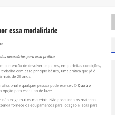
D
IAMONDMALL RECEBE EXPERIÊNCIA IMERSIVA QUE RECRIA O COLISEU E A GRANDIOSIDADE DA ROMA ANTIGA
M
ILTON GUEDES, O “MÚSICO DOS MÚSICOS”, APRESENTA SHOW DA TURNÊ “MILTON CANTA LULU” EM BH
E
SPLANADA FICA PEQUENA E CÊ TÁ DOIDO FESTIVAL ANUNCIA MUDANÇA PARA O GRAMADO DO MINEIRÃO
hor essa modalidade
ias
ados necessários para essa prática
om a intenção de devolver os peixes, em perfeitas condições,
 trabalha com esse princípio básico, uma prática que já é
há mais de 20 anos.
profissional e qualquer pessoa pode exercer. O
Quatro
a opção para esse tipo de lazer.
 e não exige muitos materiais. Não possuindo os materiais
azenda fornece os equipamentos para locação e iscas para