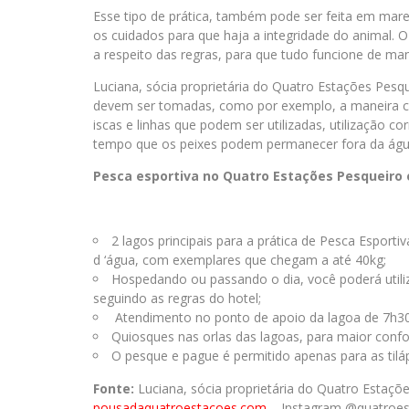
Esse tipo de prática, também pode ser feita em mar
os cuidados para que haja a integridade do animal. O
a respeito das regras, para que tudo funcione de man
Luciana, sócia proprietária do Quatro Estações Pesq
devem ser tomadas, como por exemplo, a maneira co
iscas e linhas que podem ser utilizadas, utilização co
tempo que os peixes podem permanecer fora da água e
Pesca esportiva no Quatro Estações Pesqueiro 
2 lagos principais para a prática de Pesca Espor
d ‘água, com exemplares que chegam a até 40kg;
Hospedando ou passando o dia, você poderá utili
seguindo as regras do hotel;
Atendimento no ponto de apoio da lagoa de 7h30 
Quiosques nas orlas das lagoas, para maior confor
O pesque e pague é permitido apenas para as tiláp
Fonte:
Luciana, sócia proprietária do Quatro Estaçõ
pousadaquatroestacoes.com
– Instagram @quatroes