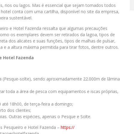
es, rios ou lagos. Mas é essencial que sejam tomados todos
 hotel conta com uma cartilha, disponível no site da empresa,
eira sustentável.
ueiro e Hotel Fazenda ressalta que algumas precauções
mo os exemplares devem ser retirados da lagoa, tipos de
rreta dos alicates e suas funções, tipos de malhas de pulsar,
 a altura máxima permitida para tirar fotos, dentre outros.
e Hotel Fazenda
tiva (Pesque-solte), sendo aproximadamente 22.000m de lâmina
zar toda a área de pesca com equipamentos e iscas próprias,
até 18h00, de terça-feira a domingo;
to dos clientes;
ias. Outras espécies, apenas o Pesque e Solte.
es Pesqueiro e Hotel Fazenda –
https://
tacoeshotelfazenda