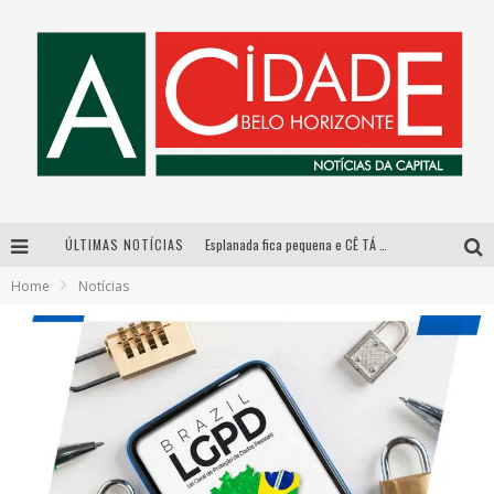
ÚLTIMAS NOTÍCIAS
Esplanada fica pequena e CÊ TÁ DOIDO FESTIVAL anuncia mudança para o gramado do Mineirão
Home
Notícias
De BH para o mundo: conheça a stylist mineira por trás de turnês e campanhas globais
DiamondMall recebe experiência imersiva que recria o Coliseu e a grandiosidade da Roma Antiga
Galeria Murilo Castro promove curso sobre a História da Arte Brasileira, do Modernismo à produção contemporânea