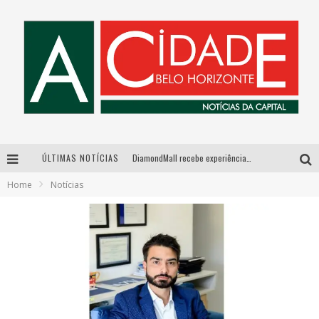
ÚLTIMAS NOTÍCIAS
DiamondMall recebe experiência imersiva que recria o Coliseu e a grandiosidade da Roma Antiga
Home
Notícias
Milton Guedes, o “músico dos músicos”, apresenta show da turnê “Milton Canta Lulu” em BH
Exposição “Habitante – Registros de um Bolinho pela Cidade”, de Raquel Bolinho, ocupa a PQNA Galeria Pedro Moraleida, no Palácio das Artes
De BH para o mundo: conheça a stylist mineira por trás de turnês e campanhas globais