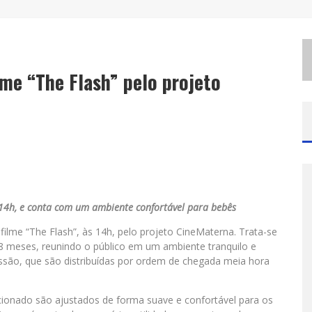
E
SPLANADA FICA PEQUENA E CÊ TÁ DOIDO FESTIVAL ANUNCIA MUDANÇA PARA O GRAMADO DO MINEIRÃO
H
OT WHEELS MONSTER TRUCKS LIVE™ CONFIRMA BELO HORIZONTE NA TURNÊ AMÉRICA DO SUL 2027
lme “The Flash” pelo projeto
s 14h, e conta com um ambiente confortável para bebês
filme “The Flash”, às 14h, pelo projeto CineMaterna. Trata-se
 meses, reunindo o público em um ambiente tranquilo e
sessão, que são distribuídas por ordem de chegada meia hora
cionado são ajustados de forma suave e confortável para os