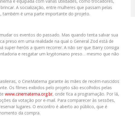
cinema é equipada com várias utilidades, como trocadores,
brincar. A socialização, entre mulheres que passam pelas
a, também é uma parte importante do projeto.
 mudar os eventos do passado. Mas quando tenta salvar sua
 fica preso em uma realidade na qual o General Zod está de
á super-heróis a quem recorrer. A não ser que Barry consiga
sentadoria e resgatar um kryptoniano preso… mesmo que não
asileiras, o CineMaterna garante às mães de recém-nascidos
e. Os filmes exibidos pelo projeto são escolhidos pelas
ite
www.cinematerna.org.br
, onde fica a programação. Por lá,
pções da votação por e-mail. Para comparecer às sessões,
reservar lugares. O encontro é aberto ao público, que é
o momento da compra.