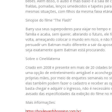
bebês. Além disso, o áudio é mais baixo e a sala de 
fraldas, pomadas, lenços umedecidos e tapetes para 
mesmas situações, com filhos da mesma faixa etári
Sinopse do filme “The Flash”
Barry usa seus superpoderes para viajar no tempo e
família e acaba, sem querer, alterando o futuro, ele
volta, ameaçando colocar o mundo em risco, e não h
persuadir um Batman muito diferente a sair da apo
seja exatamente quem Batman está procurando.
Sobre o CineMaterna
Criado em 2008 e presente em mais de 20 cidades br
uma opção de entretenimento amigável e aconchegant
próprias mães, por meio de enquetes semanais no s
elas também podem fazer o cadastro e receber as o
basta chegar e adquirir o ingresso, não é necessário 
avisado das especificidades da exibição do filme n
Mais informações:
https://boulevardshopping.com.
br/