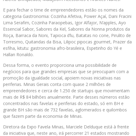
E para fechar o time de empreendedores estão os nomes da
categoria Gastronomia: Cozinha Afetiva, Power Açaí, Dani Fracini
Lima Serafim, Cozinha Paraopebas, Igor Alfajor, N’apples, Ayo
Essencial Sabor, Sabores da Kel, Sabores da Nonna produtos da
Roça, Barraca da Noni, Tapioca d’lu, Batatas no cone, Pirulito de
Torresmo, Quitandas da Bisa, Lilipoc pipocas gourmet, Prazer da
esfiha, kitutu: gastronomia afro-brasileira, Espetinho do Yé e
Hallan Ronaldo.
Dessa forma, o evento proporciona uma possibilidade de
negócios para que grandes empresas que se preocupam com a
promoção da igualdade social, apoiem novas iniciativas nas
periferias. Minas Gerais conta com quase 2 milhões de
empreendedores e cerca de 1.250 de startups que movimentam
mais de R$ 84 bilhões anualmente. Parte desses números estão
concentrados nas favelas e periferias do estado, só em BH e
grande BH são mais de 732 favelas, aglomerados e quilombos
que fazem parte da economia de Minas.
Diretora da Expo Favela Minas, Marciele Delduque está à frente
da iniciativa que, neste ano, irá percorrer 21 estados mostrando