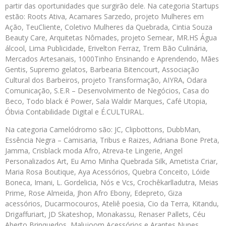
partir das oportunidades que surgirão dele. Na categoria Startups
estão: Roots Ativa, Acamares Sarzedo, projeto Mulheres em
Ação, TeuCliente, Coletivo Mulheres da Quebrada, Cintia Souza
Beauty Care, Arquitetas Nômades, projeto Semear, MR.HS Água
álcool, Lima Publicidade, Erivelton Ferraz, Trem Bão Culinária,
Mercados Artesanais, 1000Tinho Ensinando e Aprendendo, Mães
Gentis, Supremo gelatos, Barbearia Bitencourt, Associação
Cultural dos Barbeiros, projeto Transformação, AIYRA, Odara
Comunicação, S.E.R – Desenvolvimento de Negócios, Casa do
Beco, Todo black é Power, Sala Waldir Marques, Café Utopia,
Óbvia Contabilidade Digital e É.CULTURAL.
Na categoria Camelódromo são: JC, Clipbottons, DubbMan,
Essência Negra – Camisaria, Tribus e Raizes, Adriana Bone Preta,
Jamma, Crisblack moda Afro, Atreva-te Lingerie, Angel
Personalizados Art, Eu Amo Minha Quebrada Silk, Ametista Criar,
Maria Rosa Boutique, Aya Acessórios, Quebra Conceito, Lóide
Boneca, Imani, L. Gordelicia, Nós e Vcs, Crochêkarlladutra, Meias
Prime, Rose Almeida, Jhon Afro Ebony, Edepreto, Giza
acessórios, Ducarmocouros, Ateliê poesia, Cio da Terra, Kitandu,
Drigaffuriart, JD Skateshop, Monakassu, Renaser Pallets, Céu
Aberto Brinquedos, Malujoom Acessórios e Arantes Nunes.