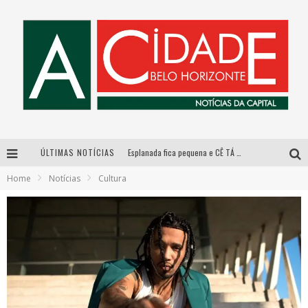
ÚLTIMAS NOTÍCIAS
Esplanada fica pequena e CÊ TÁ DOIDO FESTIVAL anuncia mudança para o gramado do Mineirão
Home
Notícias
Cultura
De BH para o mundo: conheça a stylist mineira por trás de turnês e campanhas globais
DiamondMall recebe experiência imersiva que recria o Coliseu e a grandiosidade da Roma Antiga
Galeria Murilo Castro promove curso sobre a História da Arte Brasileira, do Modernismo à produção contemporânea