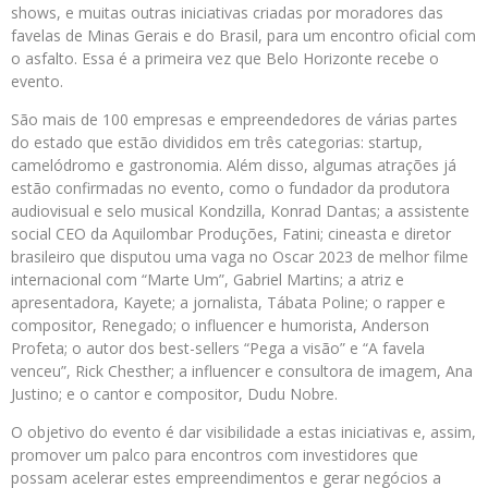
shows, e muitas outras iniciativas criadas por moradores das
favelas de Minas Gerais e do Brasil, para um encontro oficial com
o asfalto. Essa é a primeira vez que Belo Horizonte recebe o
evento.
São mais de 100 empresas e empreendedores de várias partes
do estado que estão divididos em três categorias: startup,
camelódromo e gastronomia. Além disso, algumas atrações já
estão confirmadas no evento, como o fundador da produtora
audiovisual e selo musical Kondzilla, Konrad Dantas; a assistente
social CEO da Aquilombar Produções, Fatini; cineasta e diretor
brasileiro que disputou uma vaga no Oscar 2023 de melhor filme
internacional com “Marte Um”, Gabriel Martins; a atriz e
apresentadora, Kayete; a jornalista, Tábata Poline; o rapper e
compositor, Renegado; o influencer e humorista, Anderson
Profeta; o autor dos best-sellers “Pega a visão” e “A favela
venceu”, Rick Chesther; a influencer e consultora de imagem, Ana
Justino; e o cantor e compositor, Dudu Nobre.
O objetivo do evento é dar visibilidade a estas iniciativas e, assim,
promover um palco para encontros com investidores que
possam acelerar estes empreendimentos e gerar negócios a