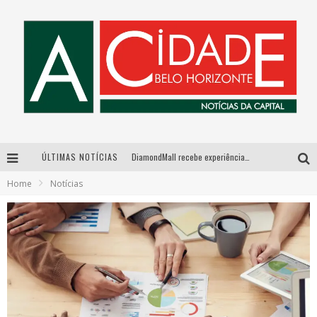
ÚLTIMAS NOTÍCIAS
DiamondMall recebe experiência imersiva que recria o Coliseu e a grandiosidade da Roma Antiga
Home
Notícias
Milton Guedes, o “músico dos músicos”, apresenta show da turnê “Milton Canta Lulu” em BH
Exposição “Habitante – Registros de um Bolinho pela Cidade”, de Raquel Bolinho, ocupa a PQNA Galeria Pedro Moraleida, no Palácio das Artes
De BH para o mundo: conheça a stylist mineira por trás de turnês e campanhas globais