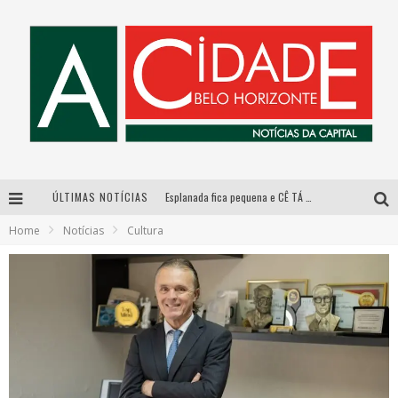
ÚLTIMAS NOTÍCIAS
Esplanada fica pequena e CÊ TÁ DOIDO FESTIVAL anuncia mudança para o gramado do Mineirão
Home
Notícias
Cultura
De BH para o mundo: conheça a stylist mineira por trás de turnês e campanhas globais
DiamondMall recebe experiência imersiva que recria o Coliseu e a grandiosidade da Roma Antiga
Galeria Murilo Castro promove curso sobre a História da Arte Brasileira, do Modernismo à produção contemporânea