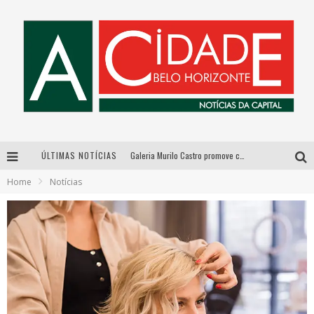
ÚLTIMAS NOTÍCIAS
Galeria Murilo Castro promove curso sobre a História da Arte Brasileira, do Modernismo à produção contemporânea
Home
Notícias
Esplanada fica pequena e CÊ TÁ DOIDO FESTIVAL anuncia mudança para o gramado do Mineirão
De BH para o mundo: conheça a stylist mineira por trás de turnês e campanhas globais
As Hilárias: Suzy Brasil, Kayete e Karoline Absinto retornam a Belo Horizonte para apresentação única no Teatro Sesiminas