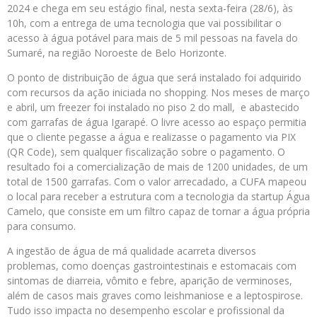
2024 e chega em seu estágio final, nesta sexta-feira (28/6), às
10h, com a entrega de uma tecnologia que vai possibilitar o
acesso à água potável para mais de 5 mil pessoas na favela do
Sumaré, na região Noroeste de Belo Horizonte.
O ponto de distribuição de água que será instalado foi adquirido
com recursos da ação iniciada no shopping. Nos meses de março
e abril, um freezer foi instalado no piso 2 do mall, e abastecido
com garrafas de água Igarapé. O livre acesso ao espaço permitia
que o cliente pegasse a água e realizasse o pagamento via PIX
(QR Code), sem qualquer fiscalização sobre o pagamento. O
resultado foi a comercialização de mais de 1200 unidades, de um
total de 1500 garrafas. Com o valor arrecadado, a CUFA mapeou
o local para receber a estrutura com a tecnologia da startup Água
Camelo, que consiste em um filtro capaz de tornar a água própria
para consumo.
A ingestão de água de má qualidade acarreta diversos
problemas, como doenças gastrointestinais e estomacais com
sintomas de diarreia, vômito e febre, aparição de verminoses,
além de casos mais graves como leishmaniose e a leptospirose.
Tudo isso impacta no desempenho escolar e profissional da