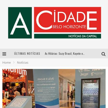
ÚLTIMAS NOTÍCIAS
As Hilárias: Suzy Brasil, Kayete e Karoline Absinto retornam a Belo Horizonte para apresentação única no Teatro Sesiminas
Home
Notícias
Galeria Murilo Castro promove curso sobre a História da Arte Brasileira, do Modernismo à produção contemporânea
Esplanada fica pequena e CÊ TÁ DOIDO FESTIVAL anuncia mudança para o gramado do Mineirão
Hot Wheels Monster Trucks Live™ confirma Belo Horizonte na turnê América do Sul 2027