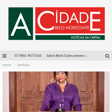
ÚLTIMAS NOTÍCIAS
Galeria Murilo Castro promove curso sobre a História da Arte Brasileira, do Modernismo à produção contemporânea
Home
Notícias
Esplanada fica pequena e CÊ TÁ DOIDO FESTIVAL anuncia mudança para o gramado do Mineirão
De BH para o mundo: conheça a stylist mineira por trás de turnês e campanhas globais
As Hilárias: Suzy Brasil, Kayete e Karoline Absinto retornam a Belo Horizonte para apresentação única no Teatro Sesiminas