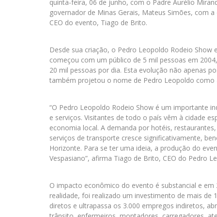
quinta-feira, 06 de junho, com o Padre Aurélio Mira
governador de Minas Gerais, Mateus Simões, com a
CEO do evento, Tiago de Brito.
Desde sua criação, o Pedro Leopoldo Rodeio Show ex
começou com um público de 5 mil pessoas em 2004, 
20 mil pessoas por dia. Esta evolução não apenas p
também projetou o nome de Pedro Leopoldo como a 
“O Pedro Leopoldo Rodeio Show é um importante ind
e serviços. Visitantes de todo o país vêm à cidade 
economia local. A demanda por hotéis, restaurantes,
serviços de transporte cresce significativamente, be
Horizonte. Para se ter uma ideia, a produção do eve
Vespasiano”, afirma Tiago de Brito, CEO do Pedro 
O impacto econômico do evento é substancial e em 
realidade, foi realizado um investimento de mais de 
diretos e ultrapassa os 3.000 empregos indiretos, a
trânsito, enfermeiros, montadores, carregadores, at