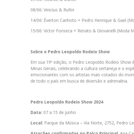
08/06: Vinicius & Rufini
14/06: Éverton Canhoto + Pedro Henrique & Gael (M
15/06: Victor Fonseca + Renato & Giovanelli (Moda M
Sobre o Pedro Leopoldo Rodeio Show
Em sua 19ª edição, o Pedro Leopoldo Rodeio Show é 
Minas Gerais, celebrando a cultura sertaneja e o es
emocionantes com os artistas mais cotados do momen
de todo o país em busca de diversão e adrenalina.
Pedro Leopoldo Rodeio Show 2024
Data:
07 a 15 de junho
Local:
Parque da Música – Via Norte, 2752, Pedro L
Atrações confirmadas no Palco Principal
: Ana C