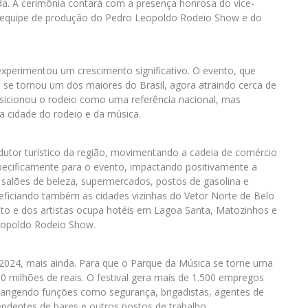
nda. A cerimônia contará com a presença honrosa do vice-
 equipe de produção do Pedro Leopoldo Rodeio Show e do
perimentou um crescimento significativo. O evento, que
se tornou um dos maiores do Brasil, agora atraindo cerca de
osicionou o rodeio como uma referência nacional, mas
cidade do rodeio e da música.
utor turístico da região, movimentando a cadeia de comércio
especificamente para o evento, impactando positivamente a
 salões de beleza, supermercados, postos de gasolina e
neficiando também as cidades vizinhas do Vetor Norte de Belo
nto e dos artistas ocupa hotéis em Lagoa Santa, Matozinhos e
Leopoldo Rodeio Show.
2024, mais ainda. Para que o Parque da Música se torne uma
10 milhões de reais. O festival gera mais de 1.500 empregos
brangendo funções como segurança, brigadistas, agentes de
endentes de bares e outros postos de trabalho.