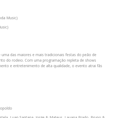
oda Music)
usic)
uma das maiores e mais tradicionais festas do peão de
pírito do rodeio. Com uma programação repleta de shows
to e entretenimento de alta qualidade, o evento atrai fãs
eopoldo
astela, Luan Santana, Jorge & Mateus, Lauana Prado, Bruno &