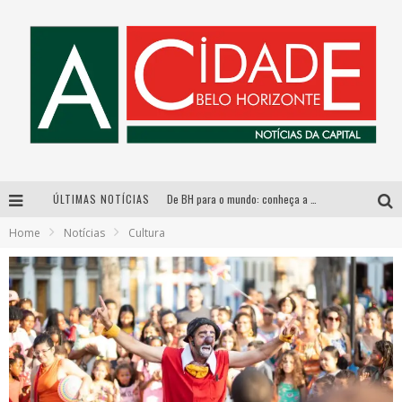
ÚLTIMAS NOTÍCIAS
De BH para o mundo: conheça a stylist mineira por trás de turnês e campanhas globais
Home
Notícias
Cultura
DiamondMall recebe experiência imersiva que recria o Coliseu e a grandiosidade da Roma Antiga
Milton Guedes, o “músico dos músicos”, apresenta show da turnê “Milton Canta Lulu” em BH
Esplanada fica pequena e CÊ TÁ DOIDO FESTIVAL anuncia mudança para o gramado do Mineirão