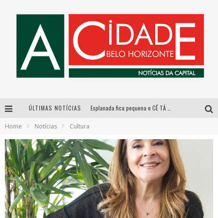
ÚLTIMAS NOTÍCIAS
Esplanada fica pequena e CÊ TÁ DOIDO FESTIVAL anuncia mudança para o gramado do Mineirão
Home
Notícias
Cultura
De BH para o mundo: conheça a stylist mineira por trás de turnês e campanhas globais
DiamondMall recebe experiência imersiva que recria o Coliseu e a grandiosidade da Roma Antiga
Galeria Murilo Castro promove curso sobre a História da Arte Brasileira, do Modernismo à produção contemporânea