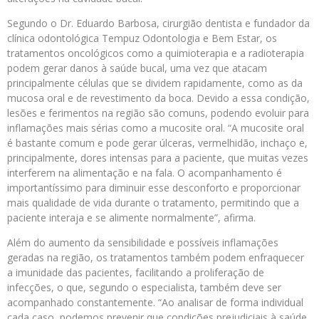
Segundo o Dr. Eduardo Barbosa, cirurgião dentista e fundador da
clínica odontológica Tempuz Odontologia e Bem Estar, os
tratamentos oncológicos como a quimioterapia e a radioterapia
podem gerar danos à saúde bucal, uma vez que atacam
principalmente células que se dividem rapidamente, como as da
mucosa oral e de revestimento da boca. Devido a essa condição,
lesões e ferimentos na região são comuns, podendo evoluir para
inflamações mais sérias como a mucosite oral. “A mucosite oral
é bastante comum e pode gerar úlceras, vermelhidão, inchaço e,
principalmente, dores intensas para a paciente, que muitas vezes
interferem na alimentação e na fala. O acompanhamento é
importantíssimo para diminuir esse desconforto e proporcionar
mais qualidade de vida durante o tratamento, permitindo que a
paciente interaja e se alimente normalmente”, afirma.
Além do aumento da sensibilidade e possíveis inflamações
geradas na região, os tratamentos também podem enfraquecer
a imunidade das pacientes, facilitando a proliferação de
infecções, o que, segundo o especialista, também deve ser
acompanhado constantemente. “Ao analisar de forma individual
cada caso, podemos prevenir que condições prejudiciais à saúde