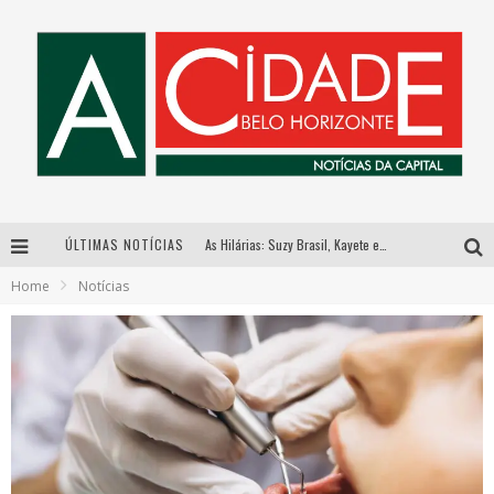
ÚLTIMAS NOTÍCIAS
As Hilárias: Suzy Brasil, Kayete e Karoline Absinto retornam a Belo Horizonte para apresentação única no Teatro Sesiminas
Home
Notícias
Galeria Murilo Castro promove curso sobre a História da Arte Brasileira, do Modernismo à produção contemporânea
Esplanada fica pequena e CÊ TÁ DOIDO FESTIVAL anuncia mudança para o gramado do Mineirão
Hot Wheels Monster Trucks Live™ confirma Belo Horizonte na turnê América do Sul 2027