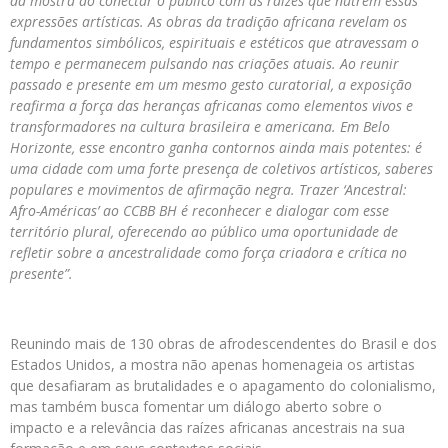
da mostra ao conectar o público com as raízes que nutrem essas
expressões artísticas. As obras da tradição africana revelam os
fundamentos simbólicos, espirituais e estéticos que atravessam o
tempo e permanecem pulsando nas criações atuais. Ao reunir
passado e presente em um mesmo gesto curatorial, a exposição
reafirma a força das heranças africanas como elementos vivos e
transformadores na cultura brasileira e americana. Em Belo
Horizonte, esse encontro ganha contornos ainda mais potentes: é
uma cidade com uma forte presença de coletivos artísticos, saberes
populares e movimentos de afirmação negra. Trazer ‘Ancestral:
Afro-Américas’ ao CCBB BH é reconhecer e dialogar com esse
território plural, oferecendo ao público uma oportunidade de
refletir sobre a ancestralidade como força criadora e crítica no
presente”.
Reunindo mais de 130 obras de afrodescendentes do Brasil e dos
Estados Unidos, a mostra não apenas homenageia os artistas
que desafiaram as brutalidades e o apagamento do colonialismo,
mas também busca fomentar um diálogo aberto sobre o
impacto e a relevância das raízes africanas ancestrais na sua