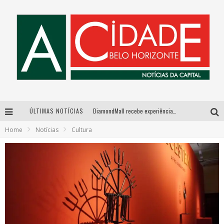
ÚLTIMAS NOTÍCIAS
DiamondMall recebe experiência imersiva que recria o Coliseu e a grandiosidade da Roma Antiga
Home
Notícias
Cultura
Milton Guedes, o “músico dos músicos”, apresenta show da turnê “Milton Canta Lulu” em BH
Exposição “Habitante – Registros de um Bolinho pela Cidade”, de Raquel Bolinho, ocupa a PQNA Galeria Pedro Moraleida, no Palácio das Artes
De BH para o mundo: conheça a stylist mineira por trás de turnês e campanhas globais