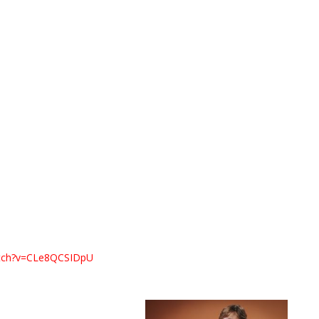
tch?
v=CLe8QCSIDpU