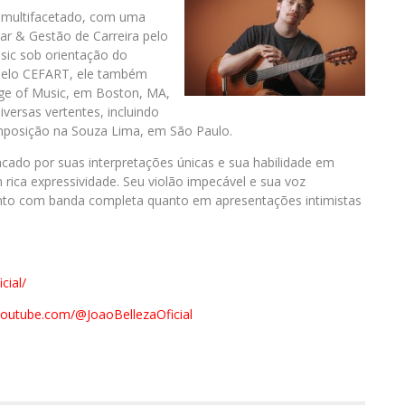
a multifacetado, com uma
r & Gestão de Carreira pelo
sic sob orientação do
 pelo CEFART, ele também
ge of Music, em Boston, MA,
versas vertentes, incluindo
mposição na Souza Lima, em São Paulo.
acado por suas interpretações únicas e sua habilidade em
ica expressividade. Seu violão impecável e sua voz
to com banda completa quanto em apresentações intimistas
cial/
youtube.
com/@JoaoBellezaOficial