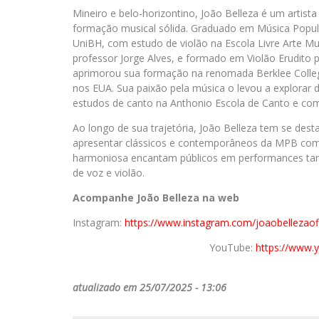
Mineiro e belo-horizontino, João
Belleza é um artist
formação musical sólida. Graduado em Música Popula
UniBH, com estudo de violão na Escola Livre Arte Mu
professor Jorge Alves, e formado em Violão Erudito
aprimorou sua formação na renomada Berklee Colle
nos EUA. Sua paixão pela música o levou a explorar di
estudos de canto na Anthonio Escola de Canto e co
Ao longo de sua trajetória, João Belleza tem se dest
apresentar clássicos e contemporâneos da MPB com r
harmoniosa encantam públicos em performances tan
de voz e violão.
Acompanhe João Belleza na web
Instagram:
https://www.
instagram.com/
joaobellezaofi
YouTube:
https://www.
atualizado em 25/07/2025 - 13:06