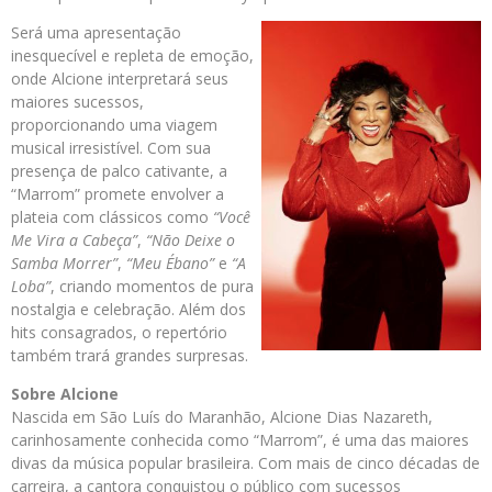
Será uma apresentação
inesquecível e repleta de emoção,
onde Alcione interpretará seus
maiores sucessos,
proporcionando uma viagem
musical irresistível. Com sua
presença de palco cativante, a
“Marrom” promete envolver a
plateia com clássicos como
“Você
Me Vira a Cabeça”
,
“Não Deixe o
Samba Morrer”
,
“Meu Ébano”
e
“A
Loba”
, criando momentos de pura
nostalgia e celebração. Além dos
hits consagrados, o repertório
também trará grandes surpresas.
Sobre Alcione
Nascida em São Luís do Maranhão, Alcione Dias Nazareth,
carinhosamente conhecida como “Marrom”, é uma das maiores
divas da música popular brasileira. Com mais de cinco décadas de
carreira, a cantora conquistou o público com sucessos