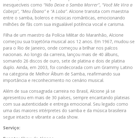
inesquecíveis como
“Não Deixe o Samba Morrer”
,
“Você Me Vira a
Cabeça”
,
“Meu Ébano”
e
“A Loba”
. Alcione transita com maestria
entre o samba, boleros e músicas românticas, emocionando
milhões de fãs com sua inigualável potência vocal e carisma.
Filha de um maestro da Polícia Militar do Maranhão, Alcione
começou sua trajetória musical aos 12 anos. Em 1967, mudou-se
para o Rio de Janeiro, onde começou a brilhar nos palcos
nacionais. Ao longo da carreira, lançou mais de 40 álbuns,
somando 26 discos de ouro, sete de platina e dois de platina
duplo. Ainda, em 2003, foi condecorada com um Grammy Latino
na categoria de Melhor Álbum de Samba, reafirmando sua
importância e reconhecimento no cenário musical.
Além de sua consagrada carreira no Brasil, Alcione já se
apresentou em mais de 30 países, sempre encantando plateias
com sua autenticidade e entrega emocional. Seu legado como
uma das maiores intérpretes do samba e da música brasileira
segue intacto e vibrante a cada show.
Serviço: