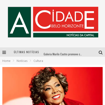
ÚLTIMAS NOTÍCIAS
Galeria Murilo Castro promove curso sobre a História da Arte Brasileira, do Modernismo à produção contemporânea
Home
Notícias
Cultura
Esplanada fica pequena e CÊ TÁ DOIDO FESTIVAL anuncia mudança para o gramado do Mineirão
Hot Wheels Monster Trucks Live™ confirma Belo Horizonte na turnê América do Sul 2027
As Hilárias: Suzy Brasil, Kayete e Karoline Absinto retornam a Belo Horizonte para apresentação única no Teatro Sesiminas