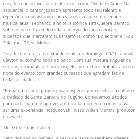
canções que atravessaram décadas, como “Ainda te Amo”. Na
sequência, o cantor Japãozin apresenta todo seu talento e
repertório, conquistando cada vez mais espaço no cenário
musical atual. Fechando a noite, a icônica Tati Quebra Barraco
sobe ao palco trazendo toda a energia do funk carioca e
sucessos que marcaram sua trajetória, como “Boladona” e “Sou
Feia, mas Tô na Moda”.
Para fechar a festa em grande estilo, no domingo, 05/10, a dupla
Clayton & Romário sobe ao palco. Com sua mistura singular de
sertanejo romântico e animado, eles prometem embalar a última
noite do evento com grandes sucessos que agradam fãs de
todas as idades.
“Preparamos uma programação especial para celebrar a cultura e
a tradição de Santa Bárbara do Tugúrio. Convidamos a todos
para participarem e aproveitarem cada momento conosco. Vai
ser uma experiência inesquecível!”, disse Willian Martins, produtor
do evento.
Muito mais que música
Além dos shows incríveis, a Festa da Banana também oferece