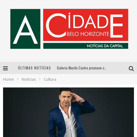
ÚLTIMAS NOTÍCIAS
Galeria Murilo Castro promove curso sobre a História da Arte Brasileira, do Modernismo à produção contemporânea
Home
Notícias
Cultura
Esplanada fica pequena e CÊ TÁ DOIDO FESTIVAL anuncia mudança para o gramado do Mineirão
De BH para o mundo: conheça a stylist mineira por trás de turnês e campanhas globais
As Hilárias: Suzy Brasil, Kayete e Karoline Absinto retornam a Belo Horizonte para apresentação única no Teatro Sesiminas