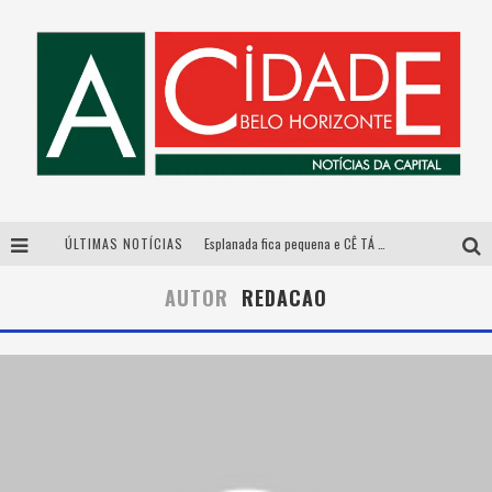
ÚLTIMAS NOTÍCIAS
Esplanada fica pequena e CÊ TÁ DOIDO FESTIVAL anuncia mudança para o gramado do Mineirão
De BH para o mundo: conheça a stylist mineira por trás de turnês e campanhas globais
AUTOR
REDACAO
DiamondMall recebe experiência imersiva que recria o Coliseu e a grandiosidade da Roma Antiga
Galeria Murilo Castro promove curso sobre a História da Arte Brasileira, do Modernismo à produção contemporânea