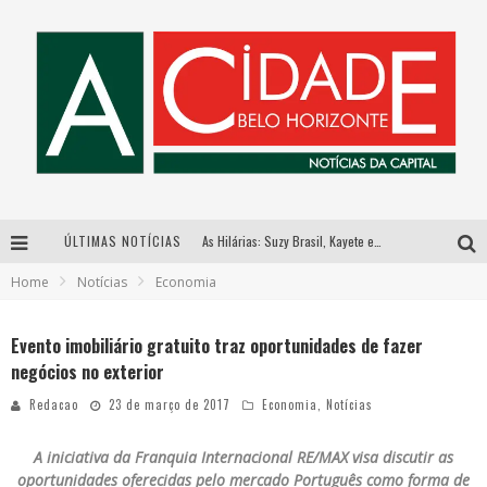
ÚLTIMAS NOTÍCIAS
As Hilárias: Suzy Brasil, Kayete e Karoline Absinto retornam a Belo Horizonte para apresentação única no Teatro Sesiminas
Home
Notícias
Economia
Galeria Murilo Castro promove curso sobre a História da Arte Brasileira, do Modernismo à produção contemporânea
Esplanada fica pequena e CÊ TÁ DOIDO FESTIVAL anuncia mudança para o gramado do Mineirão
Evento imobiliário gratuito traz oportunidades de fazer
negócios no exterior
Hot Wheels Monster Trucks Live™ confirma Belo Horizonte na turnê América do Sul 2027
Redacao
23 de março de 2017
Economia
,
Notícias
A iniciativa da Franquia Internacional RE/MAX visa discutir as
oportunidades oferecidas pelo mercado Português como forma de