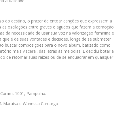
na atualidade.
o do destino, o prazer de entoar canções que expressem a
das as oscilações entre graves e agudos que fazem a comoção
a da necessidade de usar sua voz na valorização feminina e
 que é de suas vontades e decisões, longe de se submeter
ue, ao buscar composições para o novo álbum, batizado como
ertório mais visceral, das letras às melodias. E decidiu botar a
do de retomar suas raízes ou de se enquadrar em quaisquer
 Caram, 1001, Pampulha.
 & Maraísa e Wanessa Camargo