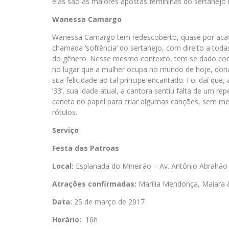
elas são as maiores apostas femininas do sertanejo 
Wanessa Camargo
Wanessa Camargo tem redescoberto, quase por acas
chamada ‘sofrência’ do sertanejo, com direito a to
do gênero. Nesse mesmo contexto, tem se dado cont
no lugar que a mulher ocupa no mundo de hoje, dona
sua felicidade ao tal príncipe encantado. Foi daí q
‘33’, sua idade atual, a cantora sentiu falta de um rep
caneta no papel para criar algumas canções, sem me
rótulos.
Serviço
Festa das Patroas
Local:
Esplanada do Mineirão – Av. Antônio Abrahão
Atrações confirmadas:
Marília Mendonça, Maiara
Data:
25 de março de 2017
Horário:
16h