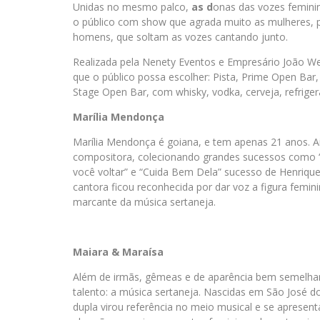
Unidas no mesmo palco,
as d
onas das vozes femini
o público com show que agrada muito as mulheres, 
homens, que soltam as vozes cantando junto.
Realizada pela Nenety Eventos e Empresário João Wel
que o público possa escolher: Pista, Prime Open Bar, 
Stage Open Bar, com whisky, vodka, cerveja, refrigera
Marília Mendonça
Marília Mendonça é goiana, e tem apenas 21 anos. 
compositora, colecionando grandes sucessos como “É
você voltar” e “Cuida Bem Dela” sucesso de Henriq
cantora ficou reconhecida por dar voz a figura femin
marcante da música sertaneja.
Maiara & Maraísa
Além de irmãs, gêmeas e de aparência bem semelh
talento: a música sertaneja. Nascidas em São José 
dupla virou referência no meio musical e se apresen