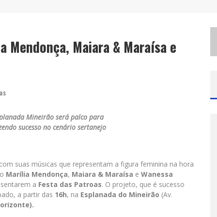
G
ALERIA MURILO CASTRO PROMOVE CURSO SOBRE A HISTÓRIA DA ARTE BRASILEIRA, DO MODERNISMO À PRODUÇÃO CONTEMPORÂNEA
E
SPLANADA FICA PEQUENA E CÊ TÁ DOIDO FESTIVAL ANUNCIA MUDANÇA PARA O GRAMADO DO MINEIRÃO
ia Mendonça, Maiara & Maraísa e
H
OT WHEELS MONSTER TRUCKS LIVE™ CONFIRMA BELO HORIZONTE NA TURNÊ AMÉRICA DO SUL 2027
ias
planada Mineirão será palco para
zendo sucesso no cenário sertanejo
s com suas músicas que representam a figura feminina na hora
to
Marília Mendonça
,
Maiara & Maraísa
e
Wanessa
resentarem a
Festa das Patroas
. O projeto, que é sucesso
bado, a partir das
16h
, na
Esplanada do
Mineirão
(Av.
orizonte).