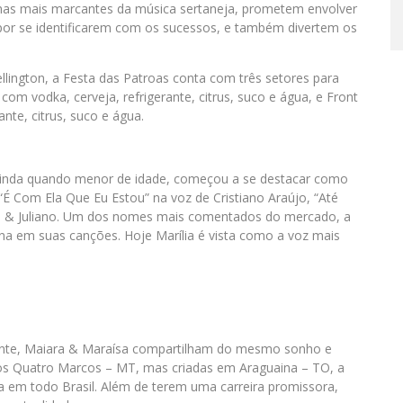
nas mais marcantes da música sertaneja, prometem envolver
por se identificarem com os sucessos, e também divertem os
lington, a Festa das Patroas conta com três setores para
com vodka, cerveja, refrigerante, citrus, suco e água, e Front
nte, citrus, suco e água.
Ainda quando menor de idade, começou a se destacar como
 Com Ela Que Eu Estou” na voz de Cristiano Araújo, “Até
ue & Juliano. Um dos nomes mais comentados do mercado, a
ina em suas canções. Hoje Marília é vista como a voz mais
ante, Maiara & Maraísa compartilham do mesmo sonho e
dos Quatro Marcos – MT, mas criadas em Araguaina – TO, a
ta em todo Brasil. Além de terem uma carreira promissora,