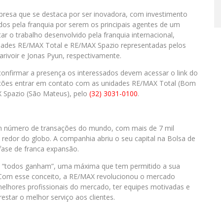
presa que se destaca por ser inovadora, com investimento
dos pela franquia por serem os principais agentes de um
tar o trabalho desenvolvido pela franquia internacional,
idades RE/MAX Total e RE/MAX Spazio representadas pelos
Larivoir e Jonas Pyun, respectivamente.
confirmar a presença os interessados devem acessar o link do
ções entrar em contato com as unidades RE/MAX Total (Bom
 Spazio (São Mateus), pelo
(32) 3031-0100
.
 em número de transações do mundo, com mais de 7 mil
 redor do globo. A companhia abriu o seu capital na Bolsa de
fase de franca expansão.
: “todos ganham”, uma máxima que tem permitido a sua
 Com esse conceito, a RE/MAX revolucionou o mercado
 melhores profissionais do mercado, ter equipes motivadas e
restar o melhor serviço aos clientes.