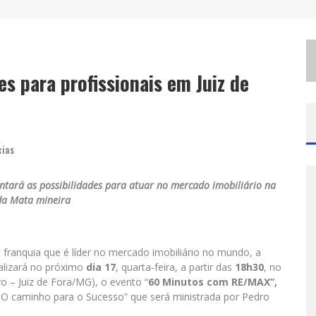
E
SPLANADA FICA PEQUENA E CÊ TÁ DOIDO FESTIVAL ANUNCIA MUDANÇA PARA O GRAMADO DO MINEIRÃO
D
E BH PARA O MUNDO: CONHEÇA A STYLIST MINEIRA POR TRÁS DE TURNÊS E CAMPANHAS GLOBAIS
s para profissionais em Juiz de
cias
ntará as possibilidades para atuar no mercado imobiliário na
da Mata mineira
 franquia que é líder no mercado imobiliário no mundo, a
ealizará no próximo
dia 17
, quarta-feira, a partir das
18h30
, no
ro – Juiz de Fora/MG), o evento “
60 Minutos com RE/MAX”,
 – O caminho para o Sucesso” que será ministrada por Pedro