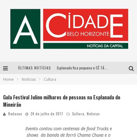
ÚLTIMAS NOTÍCIAS
Esplanada fica pequena e CÊ TÁ DOIDO FESTIVAL anuncia mudança para o gramado do Mineirão
Home
Notícias
Cultura
De BH para o mundo: conheça a stylist mineira por trás de turnês e campanhas globais
DiamondMall recebe experiência imersiva que recria o Coliseu e a grandiosidade da Roma Antiga
Gula Festival Julino milhares de pessoas na Esplanada do
Mineirão
Galeria Murilo Castro promove curso sobre a História da Arte Brasileira, do Modernismo à produção contemporânea
Redacao
24 de julho de 2017
Cultura
,
Notícias
Evento contou com centenas de food Trucks e
shows
da banda de forró Chama Chuva e o