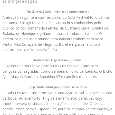
as crianças e os pais.
Tales Of Ladybug & Cat Noir, da famosa série européia Miraculous
A atração seguinte a subir ao palco do Gula Festival foi o cantor
sertanejo Thiago Carvalho. Ele cantou hits conhecidos pelo
público como Homem de Família, de Gusttavo Lima, Vidinha de
Balada, de Henrique e Juliano e outras modas sertanejas. O
cantor colocou todo mundo para dançar também com Você
Partiu Meu Coração, de Nego do Borel em parceria com a
cantora Anitta e Wesley Safadão.
O cantor sertanejo Thiago Carvalho no Gula Festival
O grupo Chama Chuva animou o Gula Festival Julino com
canções consagradas, como Samarina, Forró de Itaúnas, O Bicho
Que Mata O Homem, Sapatilha 37 e canções marcantes.
O grupo Chama Chuva tocou grandes sucessos durante o evento
O Gula Festival Julino promoveu uma ação social. O ingresso para
participar do evento foi 1 kg de alimento não perecível, cujo
montante será destinado à instituições de caridade. O festival
contou ainda com o Espaço Pet, para os animais de estimação, o
Espaço Kids, para as crianças e o Espaço Fit, para quem quis