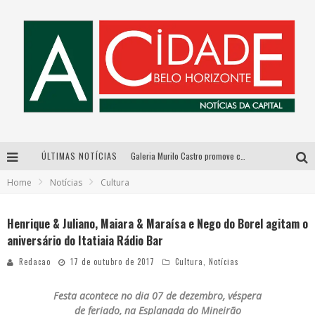
ÚLTIMAS NOTÍCIAS
Galeria Murilo Castro promove curso sobre a História da Arte Brasileira, do Modernismo à produção contemporânea
Home
Notícias
Cultura
Esplanada fica pequena e CÊ TÁ DOIDO FESTIVAL anuncia mudança para o gramado do Mineirão
De BH para o mundo: conheça a stylist mineira por trás de turnês e campanhas globais
Henrique & Juliano, Maiara & Maraísa e Nego do Borel agitam o
aniversário do Itatiaia Rádio Bar
As Hilárias: Suzy Brasil, Kayete e Karoline Absinto retornam a Belo Horizonte para apresentação única no Teatro Sesiminas
Redacao
17 de outubro de 2017
Cultura
,
Notícias
Festa acontece no dia 07 de dezembro, véspera
de feriado, na Esplanada do Mineirão