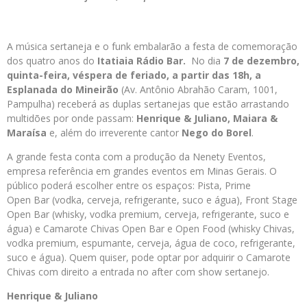
A música sertaneja e o funk embalarão a festa de comemoração
dos quatro anos do
Itatiaia
Rádio
Bar.
No dia
7 de dezembro,
quinta-feira, véspera de feriado, a partir das 18h, a
Esplanada do Mineirão
(Av. Antônio Abrahão Caram, 1001,
Pampulha) receberá as duplas sertanejas que estão arrastando
multidões por onde passam:
Henrique & Juliano, Maiara &
Maraísa
e, além do irreverente cantor
Nego do Borel
.
A grande festa conta com a produção da Nenety Eventos,
empresa referência em grandes eventos em Minas Gerais. O
público poderá escolher entre os espaços: Pista, Prime
Open Bar (vodka, cerveja, refrigerante, suco e água), Front Stage
Open Bar (whisky, vodka premium, cerveja, refrigerante, suco e
água) e Camarote Chivas Open Bar e Open Food (whisky Chivas,
vodka premium, espumante, cerveja, água de coco, refrigerante,
suco e água). Quem quiser, pode optar por adquirir o Camarote
Chivas com direito a entrada no after com show sertanejo.
Henrique & Juliano