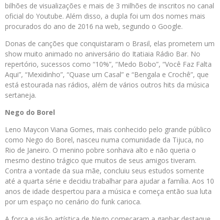
bilhões de visualizações e mais de 3 milhões de inscritos no canal
oficial do Youtube. Além disso, a dupla foi um dos nomes mais
procurados do ano de 2016 na web, segundo o Google.
Donas de canções que conquistaram o Brasil, elas prometem um
show muito animado no aniversário do Itatiaia Rádio Bar. No
repertório, sucessos como “10%”, “Medo Bobo”, “Você Faz Falta
Aqui”, “Mexidinho”, “Quase um Casal” e “Bengala e Crochê”, que
está estourada nas rádios, além de vários outros hits da música
sertaneja.
Nego do Borel
Leno Maycon Viana Gomes, mais conhecido pelo grande público
como Nego do Borel, nasceu numa comunidade da Tijuca, no
Rio de Janeiro. O menino pobre sonhava alto e não queria o
mesmo destino trágico que muitos de seus amigos tiveram.
Contra a vontade da sua mãe, concluiu seus estudos somente
até a quarta série e decidiu trabalhar para ajudar a família. Aos 10
anos de idade despertou para a música e começa então sua luta
por um espaço no cenário do funk carioca.
A força e visão artística de Nego começaram a ganhar destaque