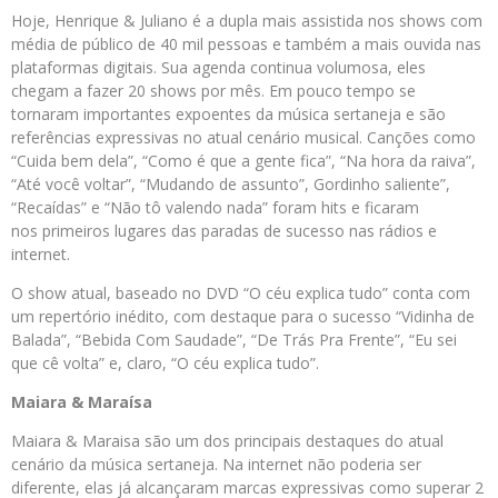
Hoje, Henrique & Juliano é a dupla mais assistida nos shows com
média de público de 40 mil pessoas e também a mais ouvida nas
plataformas digitais. Sua agenda continua volumosa, eles
chegam a fazer 20 shows por mês. Em pouco tempo se
tornaram importantes expoentes da música sertaneja e são
referências expressivas no atual cenário musical. Canções como
“Cuida bem dela”, “Como é que a gente fica”, “Na hora da raiva”,
“Até você voltar”, “Mudando de assunto”, Gordinho saliente”,
“Recaídas” e “Não tô valendo nada” foram hits e ficaram
nos primeiros lugares das paradas de sucesso nas rádios e
internet.
O show atual, baseado no DVD “O céu explica tudo” conta com
um repertório inédito, com destaque para o sucesso “Vidinha de
Balada”, “Bebida Com Saudade”, “De Trás Pra Frente”, “Eu sei
que cê volta” e, claro, “O céu explica tudo”.
Maiara & Maraísa
Maiara & Maraisa são um dos principais destaques do atual
cenário da música sertaneja. Na internet não poderia ser
diferente, elas já alcançaram marcas expressivas como superar 2