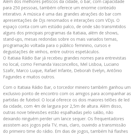
Além dos melhores petiscos da cidade, o bar, com capacidade
para 250 pessoas, também oferece um enorme conteúdo
interativo. A música é uma das grandes atrações do bar com
apresentações de Djs renomados e interações com VDjs. O
espaço conta com um estúdio palco, de onde são transmitidos
alguns dos principais programas da Itatiaia, além de shows,
stand-ups, mesas redondas sobre os mais variados temas,
programação voltada para o público feminino, cursos e
degustações de vinhos, entre outros espetáculos.
O Itatiaia Rádio Bar já recebeu grandes nomes para entrevistas
no local, como Fernanda Vasconcellos, Mel Lisboa, Luciano
Szafir, Marco Luque, Rafael Infante, Deborah Evelyn, Antônio
Fagundes e muitos outros.
Com o Itatiaia Rádio Bar, o torcedor mineiro também ganhou um
exclusivo ponto de encontro com os amigos para acompanhar as
partidas de futebol. O local oferece os dois maiores telões de led
da cidade, com 4m de largura por 2,5m de altura. Além disso,
outras nove televisões estão espalhadas pelo salão, não
deixando ninguém perder um lance sequer. Os frequentadores
assistem aos jogos pela TV, mas, claro, ouvindo a transmissão
do primeiro time do rádio. Em dias de jogos, também há flashes