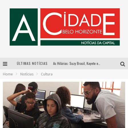
ÚLTIMAS NOTÍCIAS
As Hilárias: Suzy Brasil, Kayete e Karoline Absinto retornam a Belo Horizonte para apresentação única no Teatro Sesiminas
Home
Notícias
Cultura
Galeria Murilo Castro promove curso sobre a História da Arte Brasileira, do Modernismo à produção contemporânea
Esplanada fica pequena e CÊ TÁ DOIDO FESTIVAL anuncia mudança para o gramado do Mineirão
Hot Wheels Monster Trucks Live™ confirma Belo Horizonte na turnê América do Sul 2027